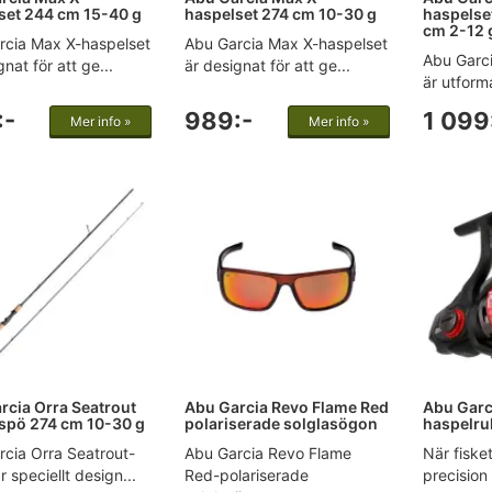
set 244 cm 15-40 g
haspelset 274 cm 10-30 g
haspelset
cm 2-12 
rcia Max X-haspelset
Abu Garcia Max X-haspelset
Abu Garc
nat för att ge...
är designat för att ge...
är utforma
:-
989:-
1 099
Mer info »
Mer info »
rcia Orra Seatrout
Abu Garcia Revo Flame Red
Abu Garc
spö 274 cm 10-30 g
polariserade solglasögon
haspelru
cia Orra Seatrout-
Abu Garcia Revo Flame
När fiske
r speciellt design...
Red-polariserade
precision 