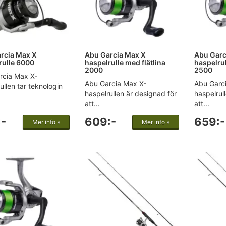
rcia Max X
Abu Garcia Max X
Abu Garc
rulle 6000
haspelrulle med flätlina
haspelrul
2000
2500
rcia Max X-
Abu Garcia Max X-
Abu Garc
ullen tar teknologin
haspelrullen är designad för
haspelrul
att...
att...
-
609:-
659:-
Mer info »
Mer info »