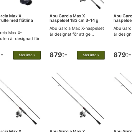
rcia Max X
Abu Garcia Max X
Abu Garc
ulle med flätlina
haspelset 183 cm 3-14 g
haspelse
Abu Garcia Max X-haspelset
Abu Garc
rcia Max X-
är designat för att ge...
är designa
ullen är designad för
-
879:-
879:-
Mer info »
Mer info »
rcia Max X
Abu Garcia Max X
Abu Garc