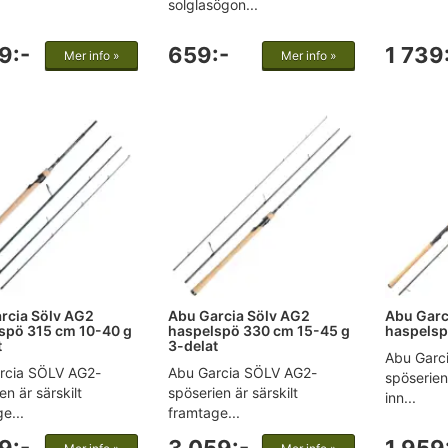
solglasögon...
9:-
659:-
1 739
Mer info »
Mer info »
rcia Sölv AG2
Abu Garcia Sölv AG2
Abu Garc
spö 315 cm 10-40 g
haspelspö 330 cm 15-45 g
haspelsp
t
3-delat
Abu Garc
rcia SÖLV AG2-
Abu Garcia SÖLV AG2-
spöserien
en är särskilt
spöserien är särskilt
inn...
e...
framtage...