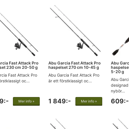
rcia Fast Attack Pro
Abu Garcia Fast Attack Pro
Abu Garc
set 230 cm 20-50 g
haspelset 270 cm 10-45 g
haspelse
5-20 g
cia Fast Attack Pro
Abu Garcia Fast Attack Pro
Abu Garci
örstklassigt oc...
är ett förstklassigt oc...
designad
nybör...
9:-
1 849:-
609:-
Mer info »
Mer info »