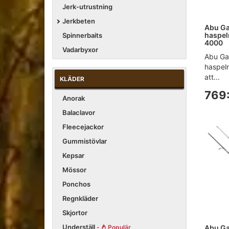
Jerk-utrustning
Jerkbeten
Abu Ga
haspelr
Spinnerbaits
4000
Vadarbyxor
Abu Ga
haspelr
att...
KLÄDER
769:
Anorak
Balaclavor
Fleecejackor
Gummistövlar
Kepsar
Mössor
Ponchos
Regnkläder
Skjortor
Underställ
-
Populär
Abu Ga