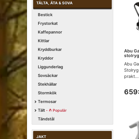
TÄLTA, ÄTA & SOVA
Bestick
Frystorkat
Kaffepannor
Kittlar
Kryddburkar
Abu Ga
stolry
Kryddor
Abu Gar
Liggunderlag
Stolry
Sovsäckar
prakt...
Stekhällar
659
Stormkök
Termosar
Tält
-
Populär
Tändstål
JAKT