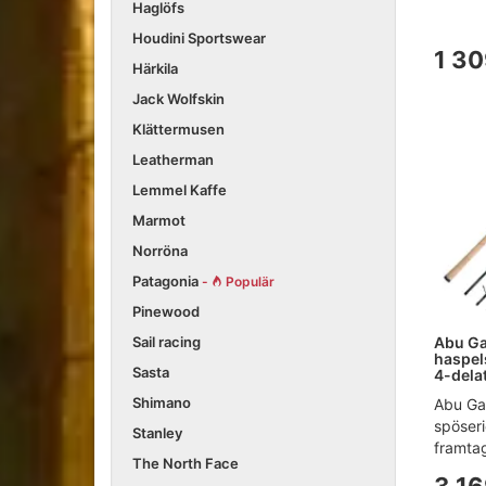
Haglöfs
Houdini Sportswear
1 30
Härkila
Jack Wolfskin
Klättermusen
Leatherman
Lemmel Kaffe
Marmot
Norröna
Patagonia
-
Populär
Pinewood
Sail racing
Abu Ga
haspel
Sasta
4-dela
Shimano
Abu Ga
spöseri
Stanley
framtag
The North Face