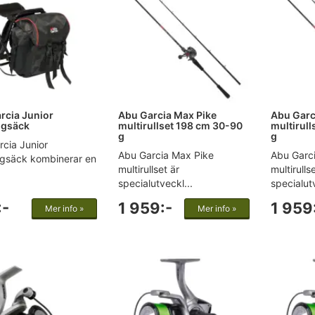
rcia Junior
Abu Garcia Max Pike
Abu Garc
ggsäck
multirullset 198 cm 30-90
multirul
g
g
cia Junior
Abu Garcia Max Pike
Abu Garc
ggsäck kombinerar en
multirullset är
multirulls
specialutveckl...
specialutv
:-
1 959:-
1 959
Mer info »
Mer info »