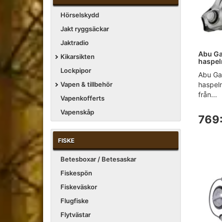
Hörselskydd
Jakt ryggsäckar
Jaktradio
Abu Ga
Kikarsikten
haspel
Lockpipor
Abu Ga
haspelr
Vapen & tillbehör
från...
Vapenkofferts
Vapenskåp
769:
FISKE
Betesboxar / Betesaskar
Fiskespön
Fiskeväskor
Flugfiske
Flytvästar