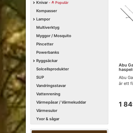
Knivar
-
Populär
Kompasser
Lampor
Multiverktyg
Myggor / Mosquito
Pincetter
Powerbanks
Ryggsäckar
Abu Ga
Solcellsprodukter
haspel
Abu Gar
SUP
är ett f
Vandringsstavar
Vattenrening
Värmepåsar / Värmekuddar
1 84
Värmesulor
Yxor & sågar