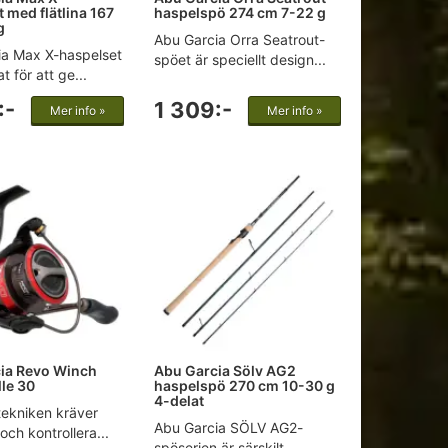
 med flätlina 167
haspelspö 274 cm 7-22 g
g
Abu Garcia Orra Seatrout-
ia Max X-haspelset
spöet är speciellt design...
t för att ge...
:-
1 309:-
Mer info »
Mer info »
ia Revo Winch
Abu Garcia Sölv AG2
lle 30
haspelspö 270 cm 10-30 g
4-delat
tekniken kräver
Abu Garcia SÖLV AG2-
och kontrollera...
spöserien är särskilt