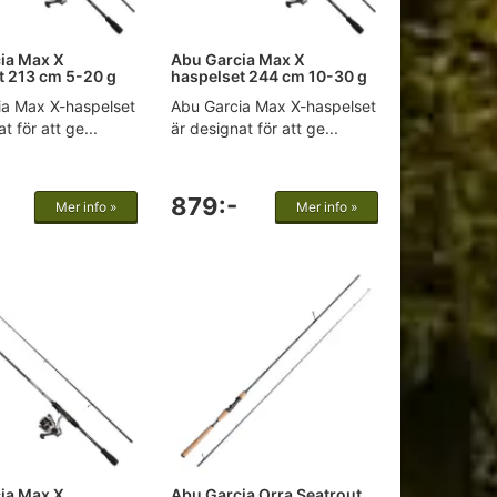
ia Max X
Abu Garcia Max X
t 213 cm 5-20 g
haspelset 244 cm 10-30 g
ia Max X-haspelset
Abu Garcia Max X-haspelset
t för att ge...
är designat för att ge...
879:-
Mer info »
Mer info »
ia Max X
Abu Garcia Orra Seatrout