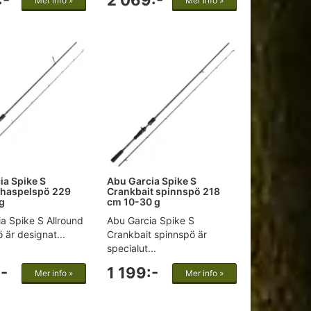
:-
2 069:-
Mer info »
Mer info »
ia Spike S
Abu Garcia Spike S
 haspelspö 229
Crankbait spinnspö 218
g
cm 10-30 g
a Spike S Allround
Abu Garcia Spike S
 är designat...
Crankbait spinnspö är
specialut...
:-
1 199:-
Mer info »
Mer info »