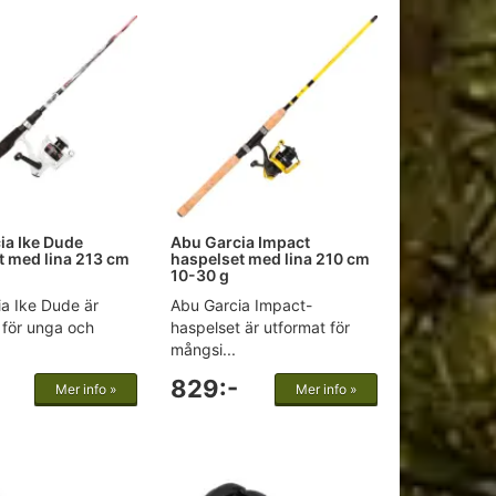
ia Ike Dude
Abu Garcia Impact
t med lina 213 cm
haspelset med lina 210 cm
10-30 g
a Ike Dude är
Abu Garcia Impact-
 för unga och
haspelset är utformat för
mångsi...
829:-
Mer info »
Mer info »