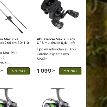
ia Max Pike
Abu Garcia Max X Black
lset 244 cm 30-110
OPS multirulle 6,4:1 left
Upplev årtionden av Abu
ia Max Pike
Garcias expertis och
et är
MAXim...
eckl...
:-
1 099:-
Mer info »
Mer info »