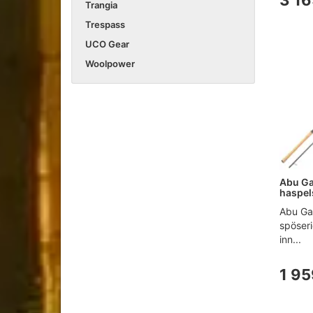
3 16
Trangia
Trespass
UCO Gear
Woolpower
Abu Ga
haspel
Abu Ga
spöseri
inn...
1 95