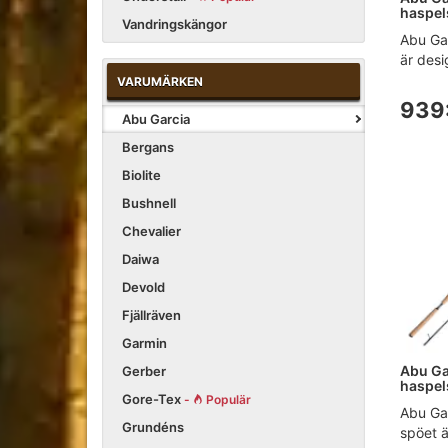
haspel
Vandringskängor
Abu Ga
är desig
VARUMÄRKEN
939
Abu Garcia
Bergans
Biolite
Bushnell
Chevalier
Daiwa
Devold
Fjällräven
Garmin
Abu Ga
Gerber
haspel
Gore-Tex
-
Populär
Abu Gar
Grundéns
spöet ä