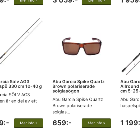
9:-
3 059:-
1 959
Mer info »
Mer info »
rcia Sölv AG3
Abu Garcia Spike Quartz
Abu Garc
spö 330 cm 10-40 g
Brown polariserade
Allround
solglasögon
cm 5-25 
rcia SÖLV AG3-
Abu Garcia Spike Quartz
Abu Garci
en är en del av ett
Brown polariserade
haspelspö
solglas...
9:-
659:-
1 199
Mer info »
Mer info »