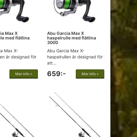
ia Max X
Abu Garcia Max X
le med flätlina
haspelrulle med flätlina
3000
ia Max X-
Abu Garcia Max X-
len är designad för
haspelrullen är designad för
att...
659:-
Mer info »
Mer info »