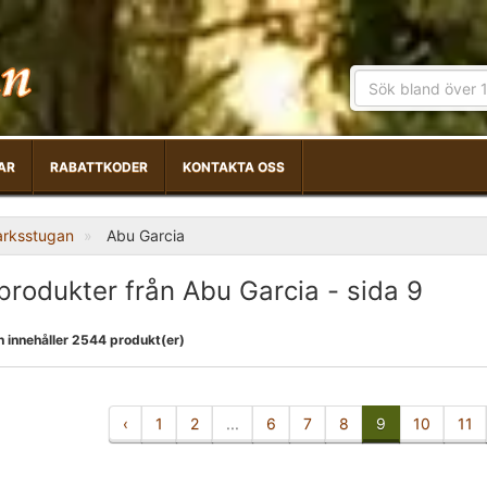
AR
RABATTKODER
KONTAKTA OSS
arksstugan
Abu Garcia
 produkter från Abu Garcia - sida 9
n innehåller 2544 produkt(er)
‹
1
2
...
6
7
8
9
10
11