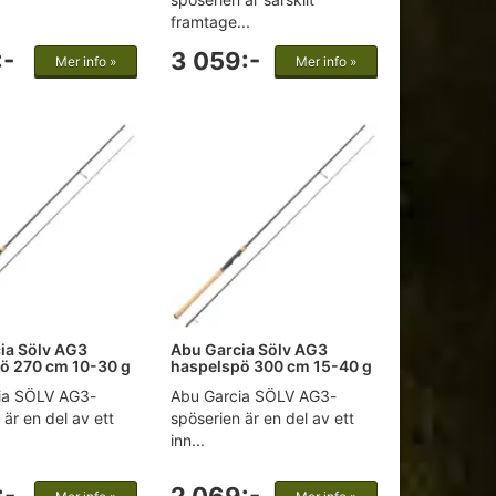
framtage...
:-
3 059:-
Mer info »
Mer info »
ia Sölv AG3
Abu Garcia Sölv AG3
ö 270 cm 10-30 g
haspelspö 300 cm 15-40 g
ia SÖLV AG3-
Abu Garcia SÖLV AG3-
 är en del av ett
spöserien är en del av ett
inn...