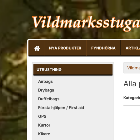
NYA PRODUKTER
FYNDHÖRNA
ARTIKL
Vildm
UTRUSTNING
Airbags
Alla
Drybags
Kategori
Duffelbags
Första hjälpen / First aid
GPS
Kartor
Kikare