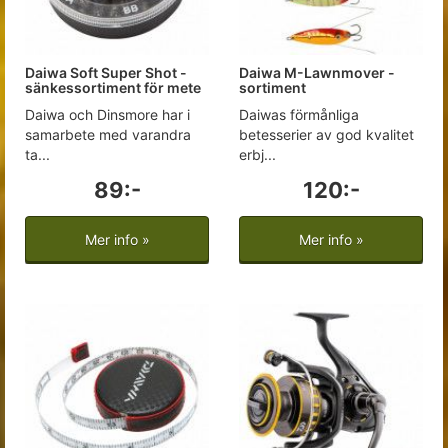
Daiwa Soft Super Shot -
Daiwa M-Lawnmover -
sänkessortiment för mete
sortiment
Daiwa och Dinsmore har i
Daiwas förmånliga
samarbete med varandra
betesserier av god kvalitet
ta...
erbj...
89:-
120:-
Mer info »
Mer info »