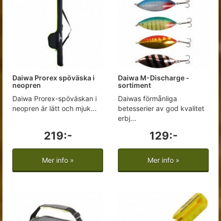
Daiwa Prorex spöväska i
Daiwa M-Discharge -
neopren
sortiment
Daiwa Prorex-spöväskan i
Daiwas förmånliga
neopren är lätt och mjuk...
betesserier av god kvalitet
erbj...
219:-
129:-
Mer info »
Mer info »