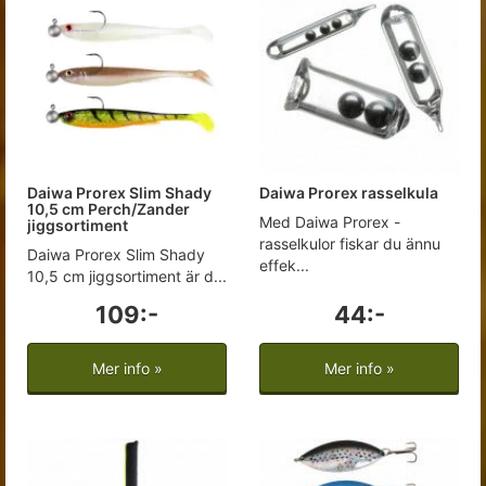
Daiwa Prorex Slim Shady
Daiwa Prorex rasselkula
10,5 cm Perch/Zander
Med Daiwa Prorex -
jiggsortiment
rasselkulor fiskar du ännu
Daiwa Prorex Slim Shady
effek...
10,5 cm jiggsortiment är d...
109:-
44:-
Mer info »
Mer info »