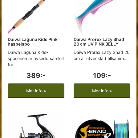
Daiwa Laguna Kids Pink
Daiwa Prorex Lazy Shad
haspelspö
20 cm UV PINK BELLY
Daiwa Laguna Kids-
Daiwa Prorex Lazy Shad 20
spöserien är avsedd särskilt
cm är utvecklad tillsamm...
för...
389:-
109:-
Mer info »
Mer info »