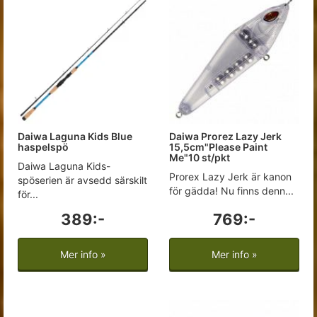
Daiwa Laguna Kids Blue
Daiwa Prorez Lazy Jerk
haspelspö
15,5cm"Please Paint
Me"10 st/pkt
Daiwa Laguna Kids-
Prorex Lazy Jerk är kanon
spöserien är avsedd särskilt
för gädda! Nu finns denn...
för...
389:-
769:-
Mer info »
Mer info »