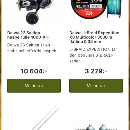
Daiwa 23 Saltiga
Daiwa J-Braid Expedition
haspelrulle 4000-XH
X8 Multicolor 3000 m
flätlina 0,35 mm
Daiwa 23 Saltiga är en
J-BRAID EXPEDITION tar
stabil och effektiv haspelr...
den populära J-BRAID-
serien...
10 604:-
3 279:-
Mer info »
Mer info »