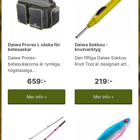
Daiwa Prorex L väska för
Daiwa Sokkou -
betesaskar
knutverktyg
Daiwa Prorex-
Den fiffiga Daiwa Sokkou
betesväskorna är rymliga,
Knot Tool är designad att...
högklassiga...
659:-
219:-
Mer info »
Mer info »