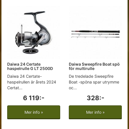
Daiwa 24 Certate
Daiwa Sweepfire Boat spö
haspelrulle G LT 2500D
för multirulle
Daiwa 24 Certate-
De tredelade Sweepfire
haspelrullen är årets 2024
Boat -spöna spar utrymme
Certat...
oc...
6 119:-
328:-
Mer info »
Mer info »