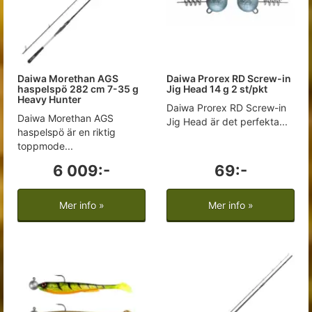
Daiwa Morethan AGS
Daiwa Prorex RD Screw-in
haspelspö 282 cm 7-35 g
Jig Head 14 g 2 st/pkt
Heavy Hunter
Daiwa Prorex RD Screw-in
Daiwa Morethan AGS
Jig Head är det perfekta...
haspelspö är en riktig
toppmode...
6 009:-
69:-
Mer info »
Mer info »