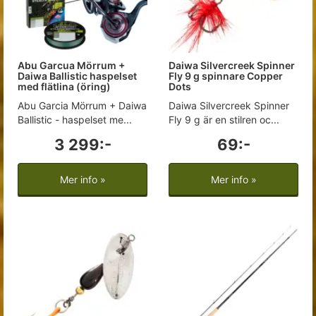
Abu Garcua Mörrum +
Daiwa Silvercreek Spinner
Daiwa Ballistic haspelset
Fly 9 g spinnare Copper
med flätlina (öring)
Dots
Abu Garcia Mörrum + Daiwa
Daiwa Silvercreek Spinner
Ballistic - haspelset me...
Fly 9 g är en stilren oc...
3 299:-
69:-
Mer info »
Mer info »