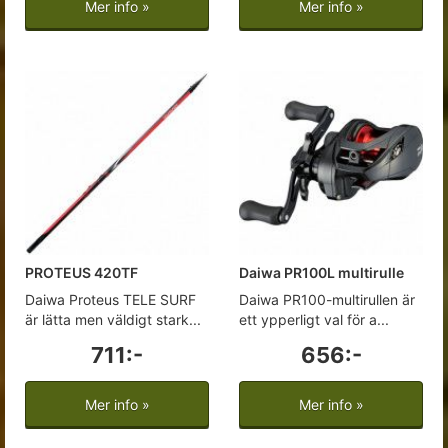
Mer info »
Mer info »
PROTEUS 420TF
Daiwa PR100L multirulle
Daiwa Proteus TELE SURF
Daiwa PR100-multirullen är
är lätta men väldigt stark...
ett ypperligt val för a...
711:-
656:-
Mer info »
Mer info »