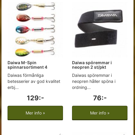
Daiwa M-Spin
Daiwa spöremmar i
spinnarsortiment 4
neopren 2 st/pkt
Daiwas förmånliga
Daiwas spöremmar i
betesserier av god kvalitet
neopren håller spöna i
erbj...
ordning...
129:-
76:-
Mer info »
Mer info »