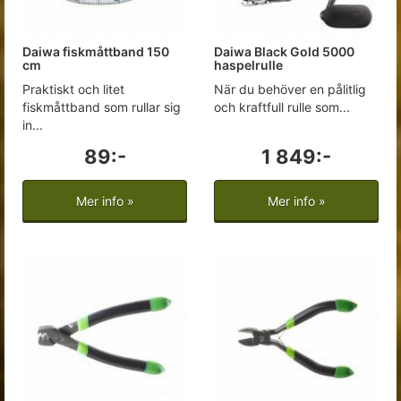
Daiwa fiskmåttband 150
Daiwa Black Gold 5000
cm
haspelrulle
Praktiskt och litet
När du behöver en pålitlig
fiskmåttband som rullar sig
och kraftfull rulle som...
in...
89:-
1 849:-
Mer info »
Mer info »