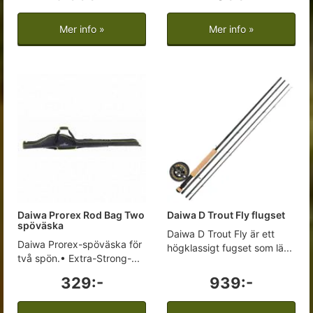
Mer info »
Mer info »
Daiwa Prorex Rod Bag Two
Daiwa D Trout Fly flugset
spöväska
Daiwa D Trout Fly är ett
Daiwa Prorex-spöväska för
högklassigt fugset som lä...
två spön.• Extra-Strong-...
329:-
939:-