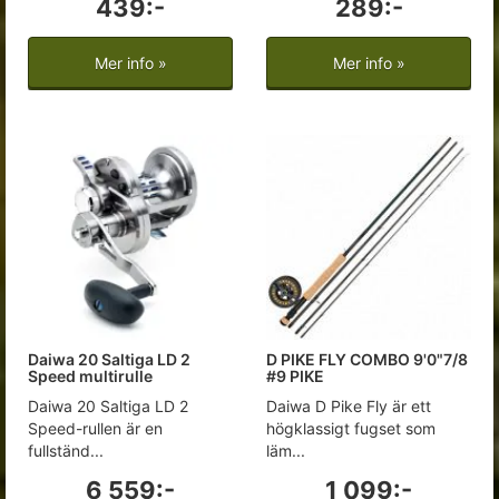
439:-
289:-
Mer info »
Mer info »
Daiwa 20 Saltiga LD 2
D PIKE FLY COMBO 9'0"7/8
Speed multirulle
#9 PIKE
Daiwa 20 Saltiga LD 2
Daiwa D Pike Fly är ett
Speed-rullen är en
högklassigt fugset som
fullständ...
läm...
6 559:-
1 099:-