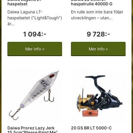
haspelset
haspelrulle 4000D G
Daiwa Laguna LT-
En rulle som inte bara följer
haspelsetet ("Light&Tough")
utvecklingen – utan...
är...
1 094:-
9 728:-
Mer info »
Mer info »
Daiwa Prorez Lazy Jerk
20 GS BR LT 5000-C
15,5cm"Please Paint Me"