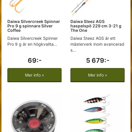
Daiwa Silvercreek Spinner
Daiwa Steez AGS
Pro 9 g spinnare Silver
haspelspö 229 cm 3-21 g
Coffee
The One
Daiwa Silvercreek Spinner
Daiwa Steez AGS är ett
Pro 9 g är en högkvalita...
mästerverk inom avancerad
s...
69:-
5 679:-
Mer info »
Mer info »