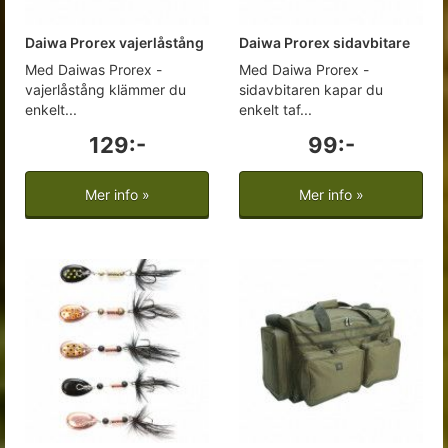
Daiwa Prorex vajerlåstång
Daiwa Prorex sidavbitare
Med Daiwas Prorex -
Med Daiwa Prorex -
vajerlåstång klämmer du
sidavbitaren kapar du
enkelt...
enkelt taf...
129:-
99:-
Mer info »
Mer info »