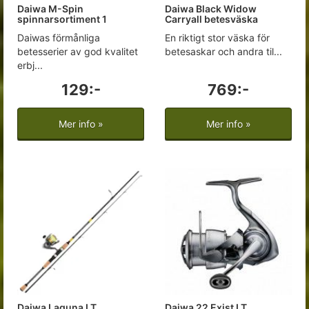
Daiwa M-Spin
Daiwa Black Widow
spinnarsortiment 1
Carryall betesväska
Daiwas förmånliga
En riktigt stor väska för
betesserier av god kvalitet
betesaskar och andra til...
erbj...
129:-
769:-
Mer info »
Mer info »
Daiwa Laguna LT
Daiwa 22 Exist LT