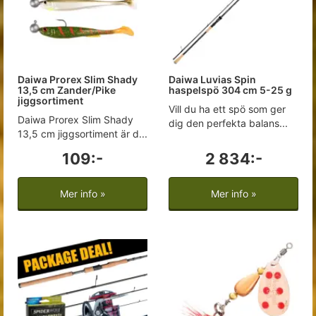
Daiwa Prorex Slim Shady
Daiwa Luvias Spin
13,5 cm Zander/Pike
haspelspö 304 cm 5-25 g
jiggsortiment
Vill du ha ett spö som ger
Daiwa Prorex Slim Shady
dig den perfekta balans...
13,5 cm jiggsortiment är d...
109:-
2 834:-
Mer info »
Mer info »