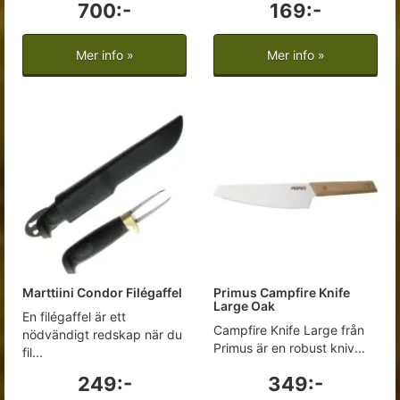
700:-
169:-
Mer info »
Mer info »
Marttiini Condor Filégaffel
Primus Campfire Knife
Large Oak
En filégaffel är ett
Campfire Knife Large från
nödvändigt redskap när du
Primus är en robust kniv...
fil...
249:-
349:-