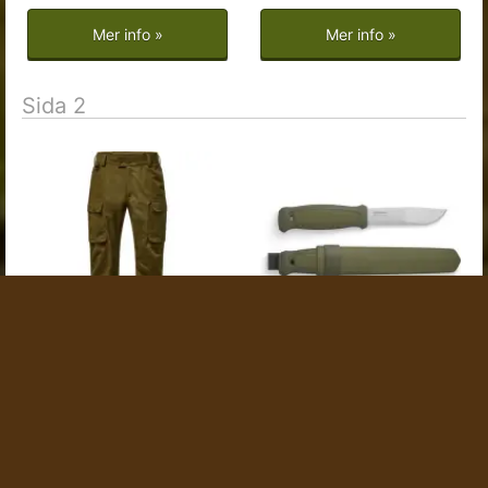
Mer info »
Mer info »
Sida 2
Pinewood Men's Furudal
Morakniv Kansbol
Expert Hunting Trousers
Morakniv Kansbol är
Olive Green
utvecklad för att klara
Men's Furudal Expert
utmana...
Hunting Trousers från
Pinewoo...