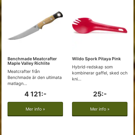
Benchmade Meatcrafter
Wildo Spork Pitaya Pink
Maple Valley Richlite
Hybrid-redskap som
Meatcrafter från
kombinerar gaffel, sked och
Benchmade är den ultimata
kni...
matlagn...
4 121:-
25:-
Mer info »
Mer info »