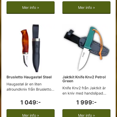
Mer info »
Mer info »
Brusletto Haugastøl Steel
Jaktkit Knife Knv2 Petrol
Green
Haugastøl är en liten
Knife Knv2 från Jaktkit är
allroundkniv från Brusletto...
en kniv med handslipad...
1 049:-
1 999:-
Mer info »
Mer info »