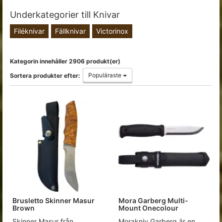
Underkategorier till Knivar
Filéknivar
Fällknivar
Victorinox
Kategorin innehåller 2906 produkt(er)
Populäraste
Sortera produkter efter:
Brusletto Skinner Masur
Mora Garberg Multi-
Brown
Mount Onecolour
Skinner Masur från
Morakniv Garberg är en