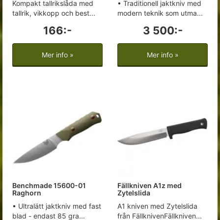
Kompakt tallrikslåda med
• Traditionell jaktkniv med
tallrik, vikkopp och best...
modern teknik som utma...
166:-
3 500:-
Mer info »
Mer info »
Benchmade 15600-01
Fällkniven A1z med
Raghorn
Zytelslida
• Ultralätt jaktkniv med fast
A1 kniven med Zytelslida
blad - endast 85 gra...
från FällknivenFällkniven...