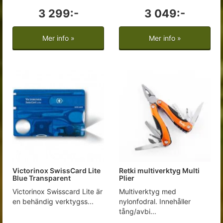
3 299:-
3 049:-
Mer info »
Mer info »
Victorinox SwissCard Lite
Retki multiverktyg Multi
Blue Transparent
Plier
Victorinox Swisscard Lite är
Multiverktyg med
en behändig verktygss...
nylonfodral. Innehåller
tång/avbi...