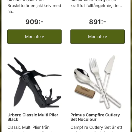
Brusletto är en jaktkniv med
kraftfull fulltångekniv, de...
ha...
909:-
891:-
Mer info »
Mer info »
Urberg Classic Multi Plier
Primus Campfire Cutlery
Black
Set Nocolour
Classic Multi Plier från
Campfire Cutlery Set är ett