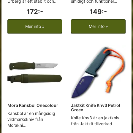
Urberg är ett stabilt och...
smidigt och funktionel...
172:-
149:-
Mer info »
Mer info »
Mora Kansbol Onecolour
Jaktkit Knife Knv3 Petrol
Green
Kansbol är en mångsidig
Knife Knv3 är en jaktkniv
vildmarkskniv från
från Jaktkit tillverkad...
Morakni...