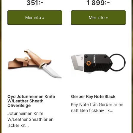
351:-
1 899:-
Mer info »
Mer info »
Øyo Jotunheimen Knife
Gerber Key Note Black
W/Leather Sheath
Key Note från Gerber är en
Olive/Beige
nätt liten fickkniv i k...
Jotunheimen Knife
W/Leather Sheath är en
läcker kn...