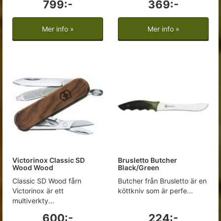
799:-
369:-
Mer info »
Mer info »
Victorinox Classic SD
Brusletto Butcher
Wood Wood
Black/Green
Classic SD Wood fårn
Butcher från Brusletto är en
Victorinox är ett
köttkniv som är perfe...
multiverkty...
600:-
224:-