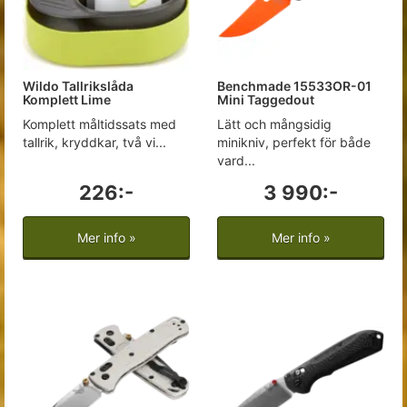
Wildo Tallrikslåda
Benchmade 15533OR-01
Komplett Lime
Mini Taggedout
Komplett måltidssats med
Lätt och mångsidig
tallrik, kryddkar, två vi...
minikniv, perfekt för både
vard...
226:-
3 990:-
Mer info »
Mer info »