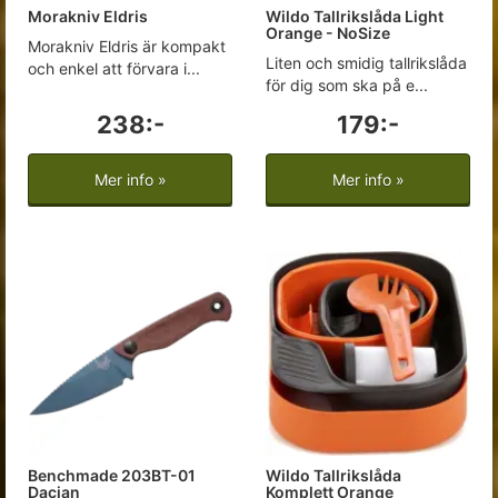
Morakniv Eldris
Wildo Tallrikslåda Light
Orange - NoSize
Morakniv Eldris är kompakt
Liten och smidig tallrikslåda
och enkel att förvara i...
för dig som ska på e...
238:-
179:-
Mer info »
Mer info »
Benchmade 203BT-01
Wildo Tallrikslåda
Dacian
Komplett Orange