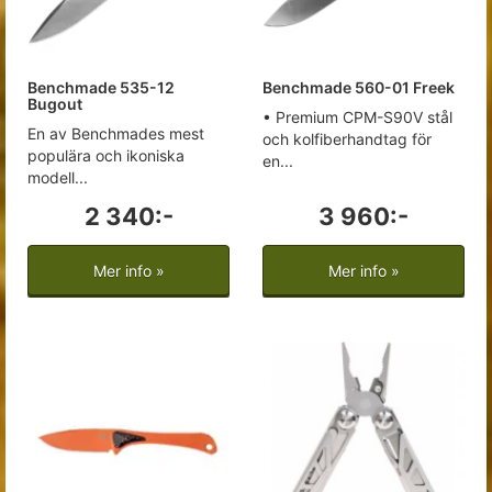
Benchmade 535-12
Benchmade 560-01 Freek
Bugout
• Premium CPM-S90V stål
En av Benchmades mest
och kolfiberhandtag för
populära och ikoniska
en...
modell...
2 340:-
3 960:-
Mer info »
Mer info »