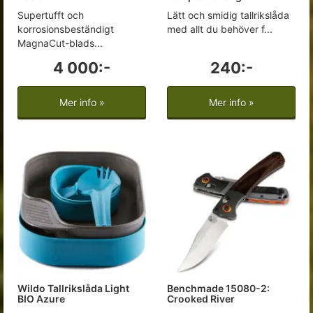
Supertufft och
Lätt och smidig tallrikslåda
korrosionsbeständigt
med allt du behöver f...
MagnaCut-blads...
4 000:-
240:-
Mer info »
Mer info »
Wildo Tallrikslåda Light
Benchmade 15080-2:
BIO Azure
Crooked River