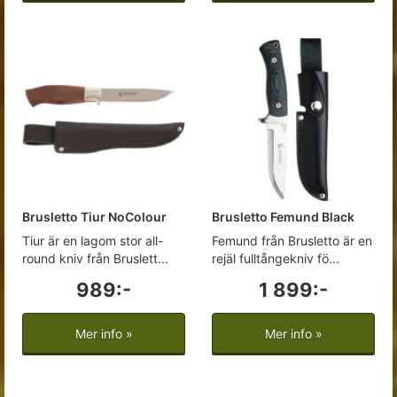
Brusletto Tiur NoColour
Brusletto Femund Black
Tiur är en lagom stor all-
Femund från Brusletto är en
round kniv från Bruslett...
rejäl fulltångekniv fö...
989:-
1 899:-
Mer info »
Mer info »