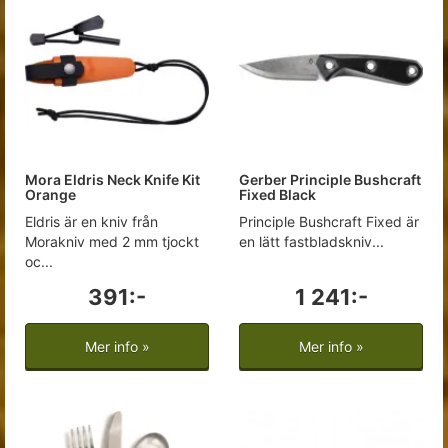
Mora Eldris Neck Knife Kit
Gerber Principle Bushcraft
Orange
Fixed Black
Eldris är en kniv från
Principle Bushcraft Fixed är
Morakniv med 2 mm tjockt
en lätt fastbladskniv...
oc...
391:-
1 241:-
Mer info »
Mer info »