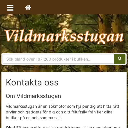
Sökfra
Kontakta oss
Om Vildmarksstugan
Vildmarksstugan är en sökmotor som hjälper dig att hitta rätt
prylar och gadgets för dig och ditt friluftsliv från fler olika
butiker på en och samma sajt.
Obs!
Eftersom vi inte säljer produkterna själva utan visar upp