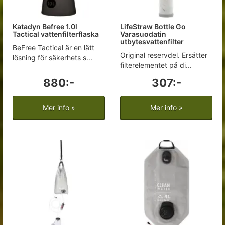
Katadyn Befree 1.0l
LifeStraw Bottle Go
Tactical vattenfilterflaska
Varasuodatin
utbytesvattenfilter
BeFree Tactical är en lätt
Original reservdel. Ersätter
lösning för säkerhets s...
filterelementet på di...
880:-
307:-
Mer info »
Mer info »