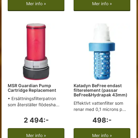
Mer info »
Mer info »
MSR Guardian Pump
Katadyn BeFree endast
Cartridge Replacement
filterelement (passar
BeFree&Hydrapak 43mm)
• Ersättningsfilterpatron
Effektivt vattenfilter som
som återställer flödesha...
renar med 0,1 microns p...
2 494:-
498:-
Mer info »
Mer info »