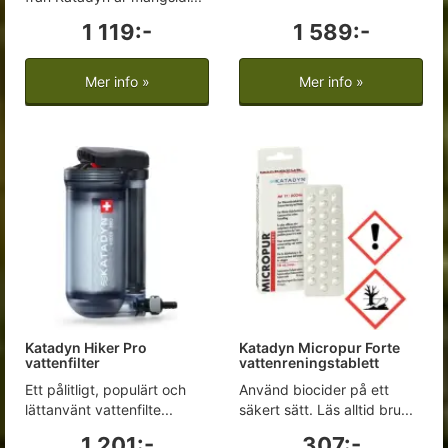
1 119:-
1 589:-
Mer info »
Mer info »
Katadyn Hiker Pro
Katadyn Micropur Forte
vattenfilter
vattenreningstablett
Ett pålitligt, populärt och
Använd biocider på ett
lättanvänt vattenfilte...
säkert sätt. Läs alltid bru...
1 201:-
307:-