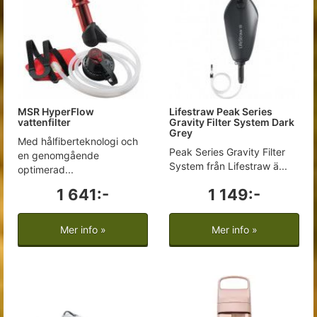
MSR HyperFlow
Lifestraw Peak Series
vattenfilter
Gravity Filter System Dark
Grey
Med hålfiberteknologi och
Peak Series Gravity Filter
en genomgående
System från Lifestraw ä...
optimerad...
1 641:-
1 149:-
Mer info »
Mer info »