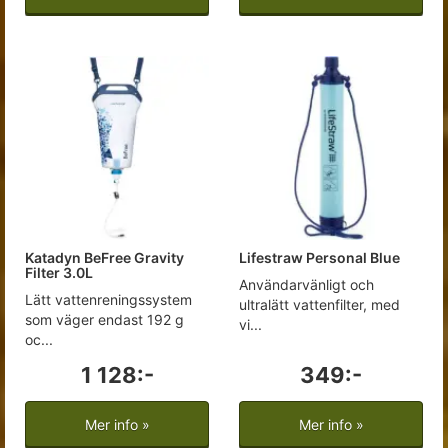
Katadyn BeFree Gravity
Lifestraw Personal Blue
Filter 3.0L
Användarvänligt och
Lätt vattenreningssystem
ultralätt vattenfilter, med
som väger endast 192 g
vi...
oc...
1 128:-
349:-
Mer info »
Mer info »