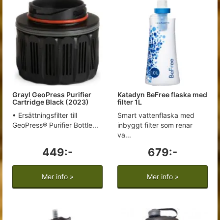
Grayl GeoPress Purifier
Katadyn BeFree flaska med
Cartridge Black (2023)
filter 1L
• Ersättningsfilter till
Smart vattenflaska med
GeoPress® Purifier Bottle...
inbyggt filter som renar
va...
449:-
679:-
Mer info »
Mer info »