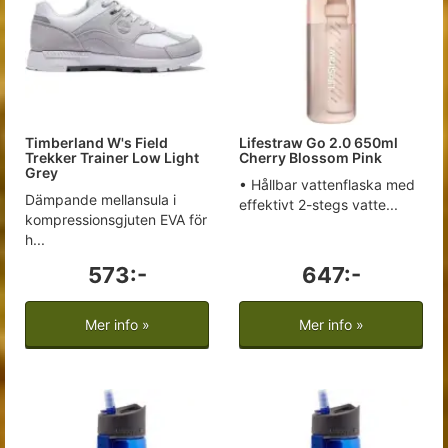
Timberland W's Field
Lifestraw Go 2.0 650ml
Trekker Trainer Low Light
Cherry Blossom Pink
Grey
• Hållbar vattenflaska med
Dämpande mellansula i
effektivt 2-stegs vatte...
kompressionsgjuten EVA för
h...
573:-
647:-
Mer info »
Mer info »