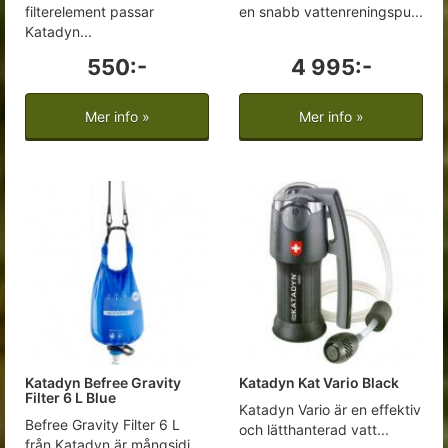
filterelement passar
en snabb vattenreningspu...
Katadyn...
550:-
4 995:-
Mer info »
Mer info »
Katadyn Befree Gravity
Katadyn Kat Vario Black
Filter 6 L Blue
Katadyn Vario är en effektiv
Befree Gravity Filter 6 L
och lätthanterad vatt...
från Katadyn är mångsidi...