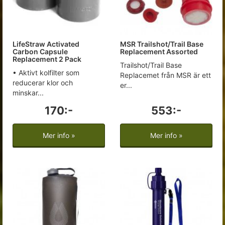
LifeStraw Activated
MSR Trailshot/Trail Base
Carbon Capsule
Replacement Assorted
Replacement 2 Pack
Trailshot/Trail Base
• Aktivt kolfilter som
Replacemet från MSR är ett
reducerar klor och
er...
minskar...
170:-
553:-
Mer info »
Mer info »