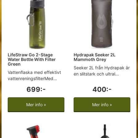
LifeStraw Go 2-Stage
Hydrapak Seeker 2L
Water Bottle With Filter
Mammoth Grey
Green
Seeker 2L från Hydrapak är
Vattenflaska med effektivt
en slitstark och ultral...
vattenreningsfilterMed...
699:-
400:-
Mer info »
Mer info »