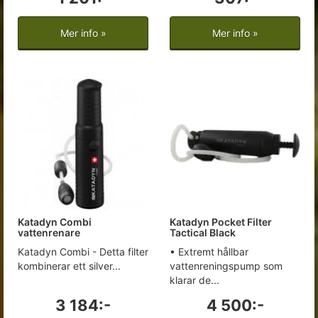
Mer info »
Mer info »
Katadyn Combi
Katadyn Pocket Filter
vattenrenare
Tactical Black
Katadyn Combi - Detta filter
• Extremt hållbar
kombinerar ett silver...
vattenreningspump som
klarar de...
3 184:-
4 500:-