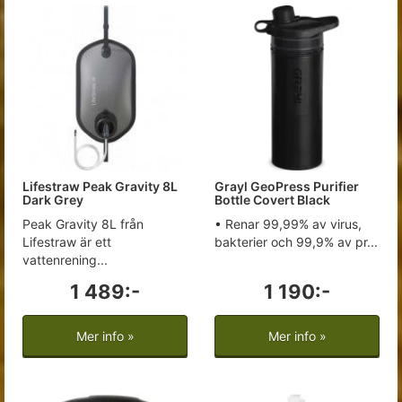
Lifestraw Peak Gravity 8L
Grayl GeoPress Purifier
Dark Grey
Bottle Covert Black
Peak Gravity 8L från
• Renar 99,99% av virus,
Lifestraw är ett
bakterier och 99,9% av pr...
vattenrening...
1 489:-
1 190:-
Mer info »
Mer info »