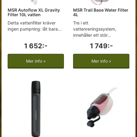
MSR Autoflow XL Gravity
MSR Trail Base Water Filter
Filter 10L vatten
4L
Detta vattenfilter kräver
Tre i ett
ingen pumpning: låt bara...
vattenreningssystem,
innehåller ett stör...
1 652:-
1 749:-
Mer info »
Mer info »