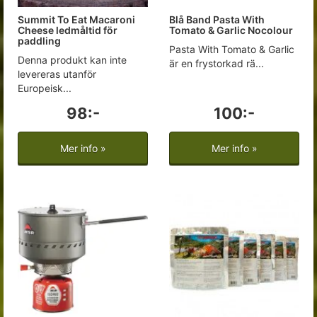
Summit To Eat Macaroni
Blå Band Pasta With
Cheese ledmåltid för
Tomato & Garlic Nocolour
paddling
Pasta With Tomato & Garlic
Denna produkt kan inte
är en frystorkad rä...
levereras utanför
Europeisk...
98:-
100:-
Mer info »
Mer info »