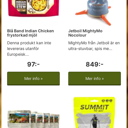
Blå Band Indian Chicken
Jetboil MightyMo
frystorkad mjöl
Nocolour
Denna produkt kan inte
MightyMo från Jetboil är en
levereras utanför
ultra-stuvbar, spis me...
Europeisk...
97:-
849:-
Mer info »
Mer info »