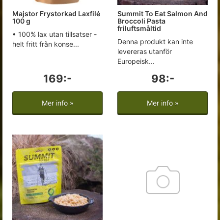
Majstor Frystorkad Laxfilé
Summit To Eat Salmon And
100 g
Broccoli Pasta
friluftsmåltid
• 100% lax utan tillsatser -
Denna produkt kan inte
helt fritt från konse...
levereras utanför
Europeisk...
169:-
98:-
Mer info »
Mer info »