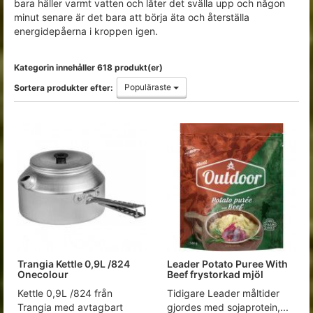
bara häller varmt vatten och låter det svälla upp och någon
minut senare är det bara att börja äta och återställa
energidepåerna i kroppen igen.
Kategorin innehåller 618 produkt(er)
Populäraste
Sortera produkter efter:
Trangia Kettle 0,9L /824
Leader Potato Puree With
Onecolour
Beef frystorkad mjöl
Kettle 0,9L /824 från
Tidigare Leader måltider
Trangia med avtagbart
gjordes med sojaprotein,...