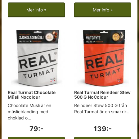
Mer info »
Mer info »
Real Turmat Chocolate
Real Turmat Reindeer Stew
Müsli Nocolour
500 G NoColour
Chocolate Müsli är en
Reindeer Stew 500 G från
müslieblanding med
Real Turmat är en smakrik...
choklad o...
79:-
139:-