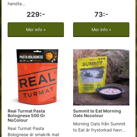
handta...
229:-
73:-
Mer info »
Mer info »
Real Turmat Pasta
Summit to Eat Morning
Bolognese 500 Gr
Oats Nocolour
NoColour
Morning Oats från Summit
Real Turmat Pasta
to Eat är frystorkad havr...
Bolognese är smakrik mat