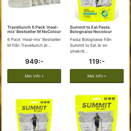
Travellunch 6 Pack 'meal-
Summit to Eat Pasta
mix' Bestseller M NoColour
Bolognaise Nocolour
6 Pack 'meal-mix' Bestseller
Pasta Bolognaise från
M från Travellunch är...
Summit to Eat är en
smakrik...
949:-
119:-
Mer info »
Mer info »