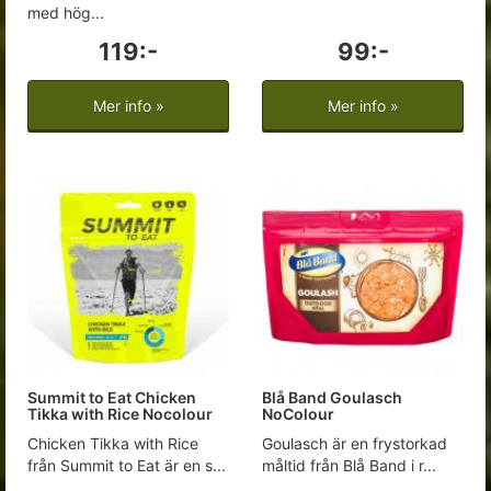
med hög...
119:-
99:-
Mer info »
Mer info »
Summit to Eat Chicken
Blå Band Goulasch
Tikka with Rice Nocolour
NoColour
Chicken Tikka with Rice
Goulasch är en frystorkad
från Summit to Eat är en s...
måltid från Blå Band i r...