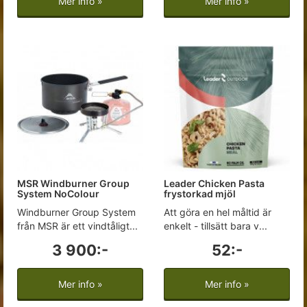
Mer info »
Mer info »
MSR Windburner Group
Leader Chicken Pasta
System NoColour
frystorkad mjöl
Windburner Group System
Att göra en hel måltid är
från MSR är ett vindtåligt...
enkelt - tillsätt bara v...
3 900:-
52:-
Mer info »
Mer info »