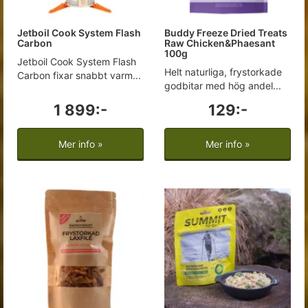
Jetboil Cook System Flash
Buddy Freeze Dried Treats
Carbon
Raw Chicken&Phaesant
100g
Jetboil Cook System Flash
Helt naturliga, frystorkade
Carbon fixar snabbt varm...
godbitar med hög andel...
1 899:-
129:-
Mer info »
Mer info »