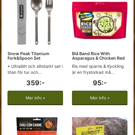
Snow Peak Titanium
Blå Band Rice With
Fork&Spoon Set
Asparagus & Chicken Red
• Ultralätt och slitstarkt set i
Ris med sparris & Kyckling
titan för tur och...
är en frystorkad må...
359:-
95:-
Mer info »
Mer info »