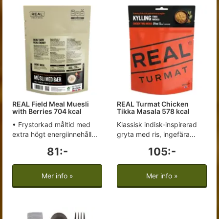
REAL Field Meal Muesli
REAL Turmat Chicken
with Berries 704 kcal
Tikka Masala 578 kcal
• Frystorkad måltid med
Klassisk indisk-inspirerad
extra högt energiinnehåll...
gryta med ris, ingefära...
81:-
105:-
Mer info »
Mer info »