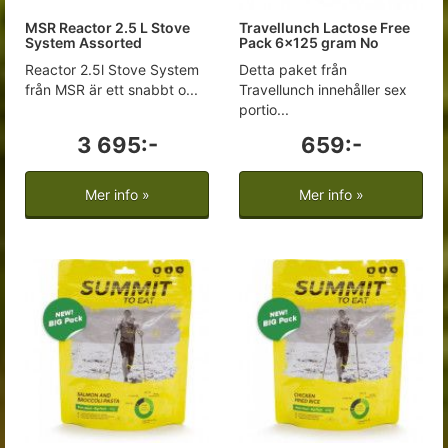
MSR Reactor 2.5 L Stove
Travellunch Lactose Free
System Assorted
Pack 6x125 gram No
Reactor 2.5l Stove System
Detta paket från
från MSR är ett snabbt o...
Travellunch innehåller sex
portio...
3 695:-
659:-
Mer info »
Mer info »