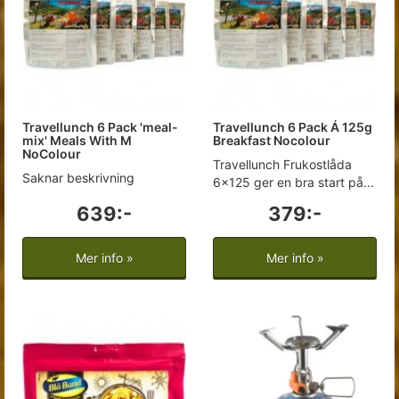
Travellunch 6 Pack 'meal-
Travellunch 6 Pack Á 125g
mix' Meals With M
Breakfast Nocolour
NoColour
Travellunch Frukostlåda
Saknar beskrivning
6x125 ger en bra start på...
639:-
379:-
Mer info »
Mer info »