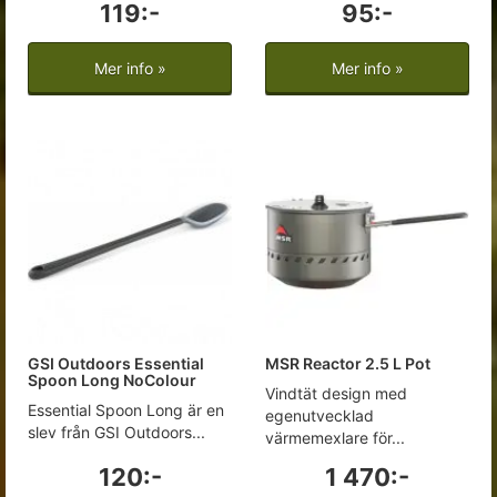
119:-
95:-
Mer info »
Mer info »
GSI Outdoors Essential
MSR Reactor 2.5 L Pot
Spoon Long NoColour
Vindtät design med
Essential Spoon Long är en
egenutvecklad
slev från GSI Outdoors...
värmemexlare för...
120:-
1 470:-