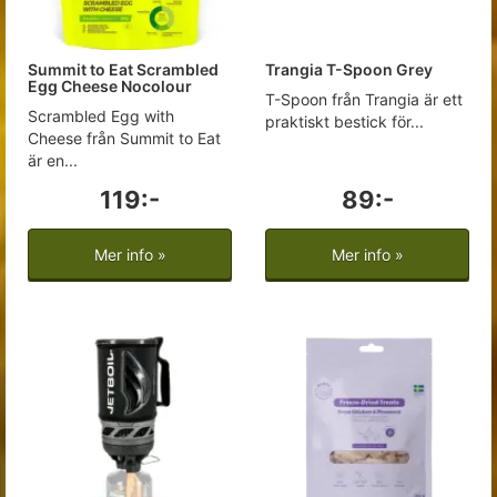
Summit to Eat Scrambled
Trangia T-Spoon Grey
Egg Cheese Nocolour
T-Spoon från Trangia är ett
Scrambled Egg with
praktiskt bestick för...
Cheese från Summit to Eat
är en...
119:-
89:-
Mer info »
Mer info »