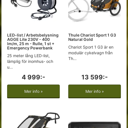
LED-list / Arbetsbelysning
Thule Chariot Sport 1 G3
AGGE Lite 230V - 400
Natural Gold
lm/m, 25 m - Rulle, 1 st +
Chariot Sport 1 G3 är en
Emergency Powerbank
modulär cykelvagn från
25 meter lång LED-list,
Th...
lämplig för inomhus- och
u...
4 999:-
13 599:-
Mer info »
Mer info »