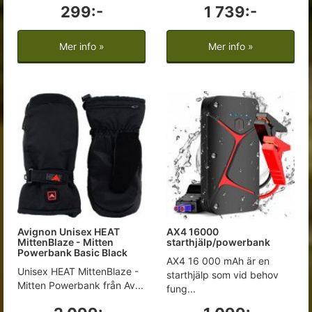
299:-
1 739:-
Mer info »
Mer info »
Avignon Unisex HEAT
AX4 16000
MittenBlaze - Mitten
starthjälp/powerbank
Powerbank Basic Black
AX4 16 000 mAh är en
Unisex HEAT MittenBlaze -
starthjälp som vid behov
Mitten Powerbank från Av...
fung...