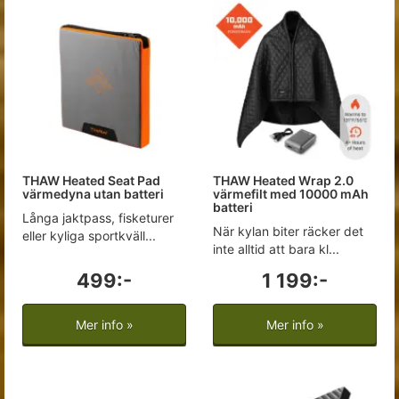
THAW Heated Seat Pad
THAW Heated Wrap 2.0
värmedyna utan batteri
värmefilt med 10000 mAh
batteri
Långa jaktpass, fisketurer
När kylan biter räcker det
eller kyliga sportkväll...
inte alltid att bara kl...
499:-
1 199:-
Mer info »
Mer info »