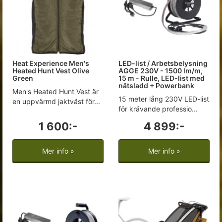
Heat Experience Men's
LED-list / Arbetsbelysning
Heated Hunt Vest Olive
AGGE 230V - 1500 lm/m,
Green
15 m - Rulle, LED-list med
nätsladd + Powerbank
Men's Heated Hunt Vest är
15 meter lång 230V LED-list
en uppvärmd jaktväst för...
för krävande professio...
1 600:-
4 899:-
Mer info »
Mer info »