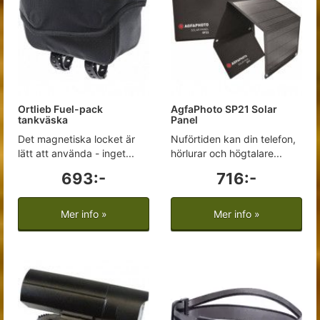
Ortlieb Fuel-pack
AgfaPhoto SP21 Solar
tankväska
Panel
Det magnetiska locket är
Nuförtiden kan din telefon,
lätt att använda - inget...
hörlurar och högtalare...
693:-
716:-
Mer info »
Mer info »