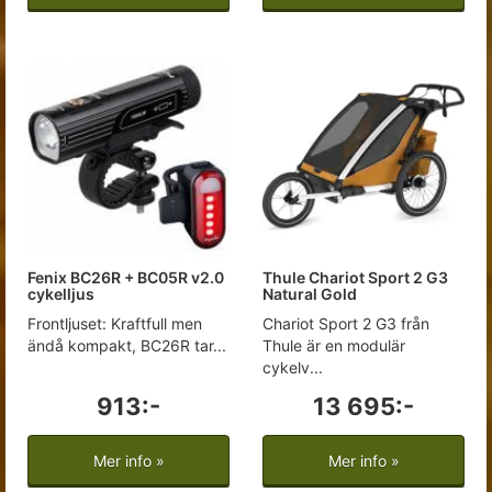
Fenix BC26R + BC05R v2.0
Thule Chariot Sport 2 G3
cykelljus
Natural Gold
Frontljuset: Kraftfull men
Chariot Sport 2 G3 från
ändå kompakt, BC26R tar...
Thule är en modulär
cykelv...
913:-
13 695:-
Mer info »
Mer info »