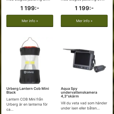
1 199:-
1 199:-
Mer info »
Mer info »
Urberg Lantern Cob Mini
Aqua Spy
Black
undervattenskamera
4,3"skärm
Lantern COB Mini från
Vill du veta vad som händer
Urberg är en lanterna för
under isen eller båten...
ca...