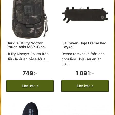
Härkila Utility Noctyx
Fjällräven Hoja Frame Bag
Pouch Axis MSP®Black
L cykel
Utility Noctyx Pouch från
Denna ramväska från den
Härkila är en påse för a...
populära Hoja-serien är
53...
749:-
1 091:-
Mer info »
Mer info »