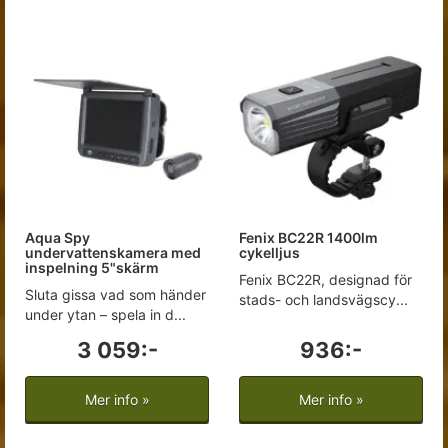
Aqua Spy
Fenix BC22R 1400lm
undervattenskamera med
cykelljus
inspelning 5"skärm
Fenix ​​BC22R, designad för
Sluta gissa vad som händer
stads- och landsvägscy...
under ytan – spela in d...
3 059:-
936:-
Mer info »
Mer info »