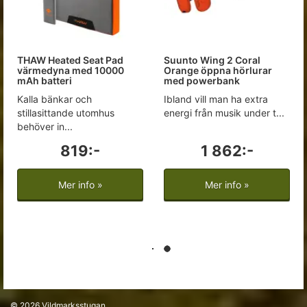
THAW Heated Seat Pad
Suunto Wing 2 Coral
värmedyna med 10000
Orange öppna hörlurar
mAh batteri
med powerbank
Kalla bänkar och
Ibland vill man ha extra
stillasittande utomhus
energi från musik under t...
behöver in...
819:-
1 862:-
Mer info »
Mer info »
© 2026
Vildmarksstugan