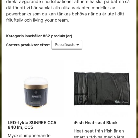
direkt avgörande i nödsituationer att inte ha slut på batteri så
därför att vi här samlat alla olika varianter, modeller av
powerbanks som du kan tänkas behöva när du är ute i ditt
friluftsliv och living your dream.
Kategorin innehåller 862 produkt(er)
Populäraste
Sortera produkter efter:
LED-lykta SUNREE CC5,
iFish Heat-seat Black
840 lm, CC5
Heat-seat från Ifish är en
Mycket imponerande
smart sittdyna med värm...