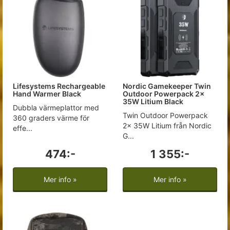
Lifesystems Rechargeable
Nordic Gamekeeper Twin
Hand Warmer Black
Outdoor Powerpack 2x
35W Litium Black
Dubbla värmeplattor med
Twin Outdoor Powerpack
360 graders värme för
2x 35W Litium från Nordic
effe...
G...
474:-
1 355:-
Mer info »
Mer info »