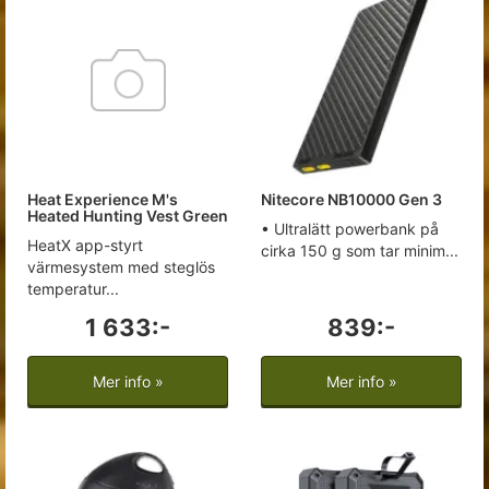
Heat Experience M's
Nitecore NB10000 Gen 3
Heated Hunting Vest Green
• Ultralätt powerbank på
HeatX app-styrt
cirka 150 g som tar minim...
värmesystem med steglös
temperatur...
1 633:-
839:-
Mer info »
Mer info »