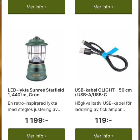
Mer info »
Mer info »
LED-lykta Sunree Starfield
USB-kabel OLIGHT - 50 cm
1, 440 lm, Grön
/ USB-A/USB-C
En retro-inspirerad lykta
Högkvalitativ USB-kabel för
med steglös justering av...
laddning av ficklampor...
1 199:-
119:-
Mer info »
Mer info »