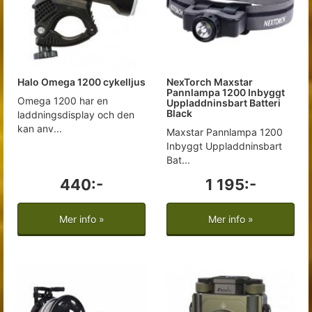
Halo Omega 1200 cykelljus
NexTorch Maxstar
Pannlampa 1200 Inbyggt
Omega 1200 har en
Uppladdninsbart Batteri
Black
laddningsdisplay och den
kan anv...
Maxstar Pannlampa 1200
Inbyggt Uppladdninsbart
Bat...
440:-
1 195:-
Mer info »
Mer info »