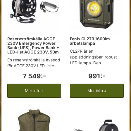
Reservströmkälla AGGE
Fenix CL27R 1600lm
230V Emergency Power
arbetslampa
Bank (UPS), Power Bank +
CL27R är en
LED-list AGGE 230V, 50m
uppladdningsbar, robust
En reservströmkälla avsedd
LED-lampa. Den...
för AGGE 230V LED-liste...
7 549:-
991:-
Mer info »
Mer info »