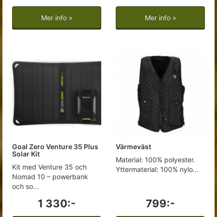
Mer info »
Mer info »
Goal Zero Venture 35 Plus
Värmeväst
Solar Kit
Material: 100% polyester.
Kit med Venture 35 och
Yttermaterial: 100% nylo...
Nomad 10 – powerbank
och so...
1 330:-
799:-