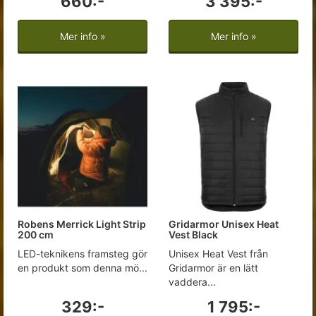
660:-
3 395:-
Mer info »
Mer info »
Robens Merrick Light Strip
Gridarmor Unisex Heat
200 cm
Vest Black
LED-teknikens framsteg gör
Unisex Heat Vest från
en produkt som denna mö...
Gridarmor är en lätt
vaddera...
329:-
1 795:-