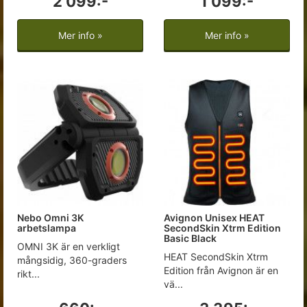
2 099:-
1 099:-
Mer info »
Mer info »
Nebo Omni 3K
Avignon Unisex HEAT
arbetslampa
SecondSkin Xtrm Edition
Basic Black
OMNI 3K är en verkligt
HEAT SecondSkin Xtrm
mångsidig, 360-graders
Edition från Avignon är en
rikt...
vä...