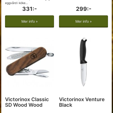
eggvård i köke...
331:-
299:-
Mer info »
Mer info »
Victorinox Classic
Victorinox Venture
SD Wood Wood
Black