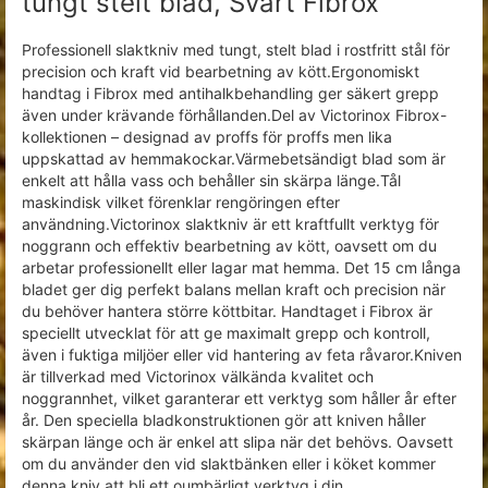
tungt stelt blad, Svart Fibrox
Professionell slaktkniv med tungt, stelt blad i rostfritt stål för
precision och kraft vid bearbetning av kött.Ergonomiskt
handtag i Fibrox med antihalkbehandling ger säkert grepp
även under krävande förhållanden.Del av Victorinox Fibrox-
kollektionen – designad av proffs för proffs men lika
uppskattad av hemmakockar.Värmebetsändigt blad som är
enkelt att hålla vass och behåller sin skärpa länge.Tål
maskindisk vilket förenklar rengöringen efter
användning.Victorinox slaktkniv är ett kraftfullt verktyg för
noggrann och effektiv bearbetning av kött, oavsett om du
arbetar professionellt eller lagar mat hemma. Det 15 cm långa
bladet ger dig perfekt balans mellan kraft och precision när
du behöver hantera större köttbitar. Handtaget i Fibrox är
speciellt utvecklat för att ge maximalt grepp och kontroll,
även i fuktiga miljöer eller vid hantering av feta råvaror.Kniven
är tillverkad med Victorinox välkända kvalitet och
noggrannhet, vilket garanterar ett verktyg som håller år efter
år. Den speciella bladkonstruktionen gör att kniven håller
skärpan länge och är enkel att slipa när det behövs. Oavsett
om du använder den vid slaktbänken eller i köket kommer
denna kniv att bli ett oumbärligt verktyg i din