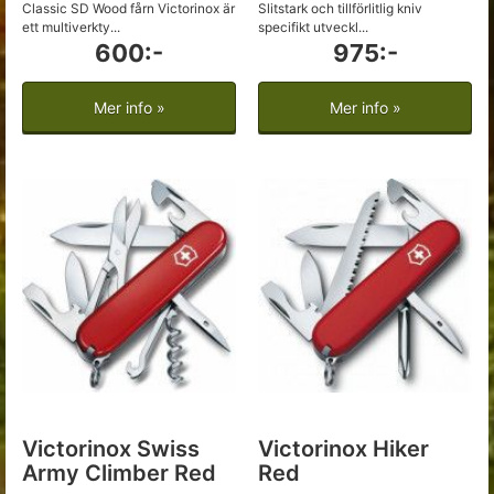
Classic SD Wood fårn Victorinox är
Slitstark och tillförlitlig kniv
ett multiverkty...
specifikt utveckl...
600:-
975:-
Mer info »
Mer info »
Victorinox Swiss
Victorinox Hiker
Army Climber Red
Red