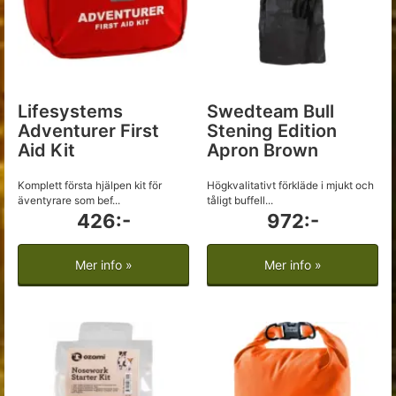
Lifesystems
Swedteam Bull
Adventurer First
Stening Edition
Aid Kit
Apron Brown
Komplett första hjälpen kit för
Högkvalitativt förkläde i mjukt och
äventyrare som bef...
tåligt buffell...
426:-
972:-
Mer info »
Mer info »