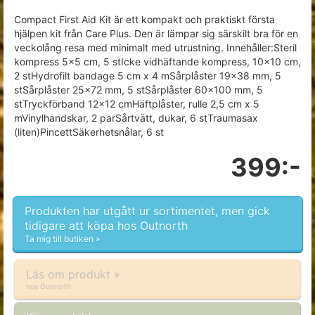
Compact First Aid Kit är ett kompakt och praktiskt första
hjälpen kit från Care Plus. Den är lämpar sig särskilt bra för en
veckolång resa med minimalt med utrustning. Innehåller:Steril
kompress 5×5 cm, 5 stIcke vidhäftande kompress, 10×10 cm,
2 stHydrofilt bandage 5 cm x 4 mSårplåster 19×38 mm, 5
stSårplåster 25×72 mm, 5 stSårplåster 60×100 mm, 5
stTryckförband 12×12 cmHäftplåster, rulle 2,5 cm x 5
mVinylhandskar, 2 parSårtvätt, dukar, 6 stTraumasax
(liten)PincettSäkerhetsnålar, 6 st
399:-
Produkten har utgått ur sortimentet, men gick
tidigare att köpa hos Outnorth
Ta mig till butiken »
Läs om produkt »
hos Outnorth