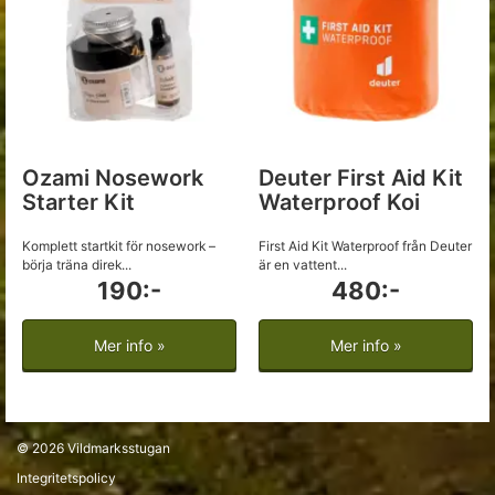
Ozami Nosework
Deuter First Aid Kit
Starter Kit
Waterproof Koi
Komplett startkit för nosework –
First Aid Kit Waterproof från Deuter
börja träna direk...
är en vattent...
190:-
480:-
Mer info »
Mer info »
© 2026
Vildmarksstugan
Integritetspolicy