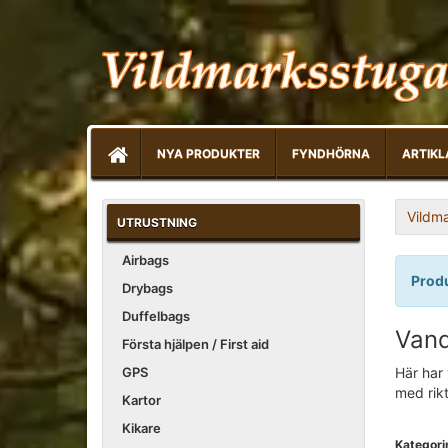
NYA PRODUKTER
FYNDHÖRNA
ARTIKL
Vildm
UTRUSTNING
Airbags
Produ
Drybags
Duffelbags
Vand
Första hjälpen / First aid
GPS
Här har 
med rikt
Kartor
Kikare
Kategori