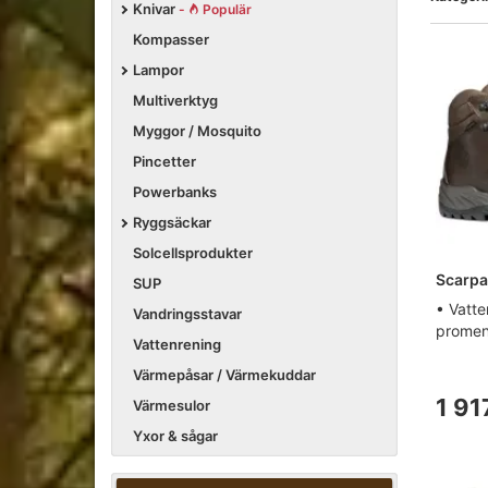
Knivar
-
Populär
Kompasser
Lampor
Multiverktyg
Myggor / Mosquito
Pincetter
Powerbanks
Ryggsäckar
Solcellsprodukter
Scarpa
SUP
• Vatte
Vandringsstavar
promena
Vattenrening
Värmepåsar / Värmekuddar
1 91
Värmesulor
Yxor & sågar