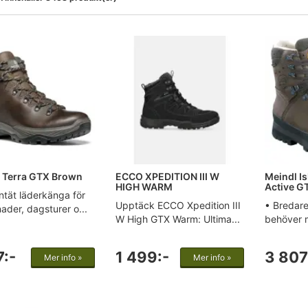
 Terra GTX Brown
ECCO XPEDITION III W
Meindl I
HIGH WARM
Active G
ntät läderkänga för
Upptäck ECCO Xpedition III
• Bredare
der, dagsturer o...
W High GTX Warm: Ultima...
behöver m
7:-
1 499:-
3 807
Mer info »
Mer info »