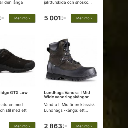
ar den långa
jaktturskida och snösko...
:-
5 001:-
Mer info »
Mer info »
Ridge GTX Low
Lundhags Vandra II Mid
Wide vandringskängor
 naturen med
Vandra II Mid är en klassisk
ch stil med ett
Lundhags -känga: ett...
2 863:-
Mer info »
Mer info »