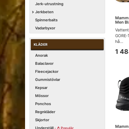
Jerk-utrustning
Jerkbeten
Mammut
Spinnerbaits
Men Bl
Vadarbyxor
Vatten
GORE‑T
hå...
KLÄDER
1 48
Anorak
Balaclavor
Fleecejackor
Gummistövlar
Kepsar
Mössor
Ponchos
Regnkläder
Skjortor
Mammut
Underställ
-
Populär