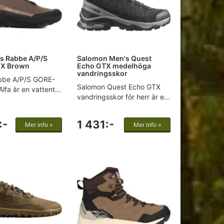
's Rabbe A/P/S
Salomon Men's Quest
X Brown
Echo GTX medelhöga
vandringsskor
bbe A/P/S GORE-
Salomon Quest Echo GTX
lfa är en vattent...
vandringsskor för herr är e...
:-
1 431:-
Mer info »
Mer info »