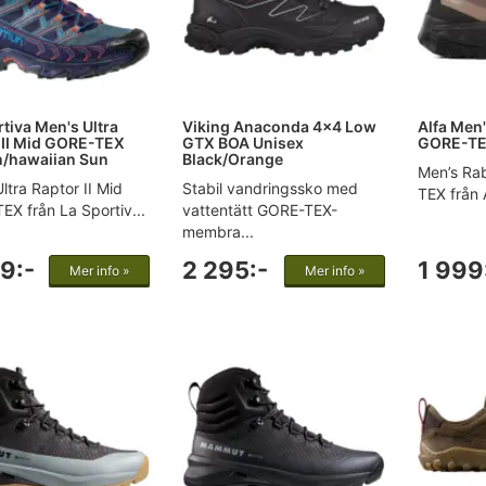
tiva Men's Ultra
Viking Anaconda 4x4 Low
Alfa Men
 II Mid GORE-TEX
GTX BOA Unisex
GORE-TE
/hawaiian Sun
Black/Orange
Men’s Ra
ltra Raptor II Mid
Stabil vandringssko med
TEX från A
X från La Sportiv...
vattentätt GORE-TEX-
membra...
9:-
2 295:-
1 999
Mer info »
Mer info »