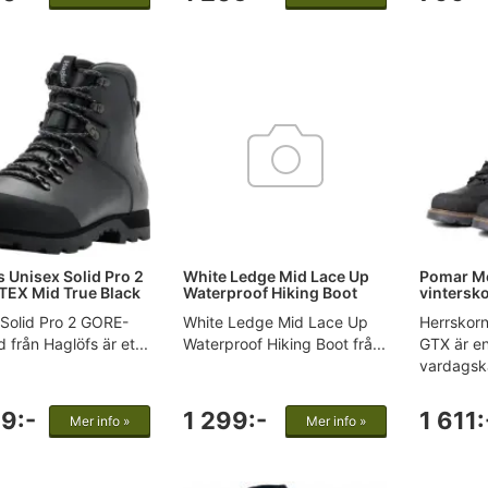
 Unisex Solid Pro 2
White Ledge Mid Lace Up
Pomar M
EX Mid True Black
Waterproof Hiking Boot
vintersk
Solid Pro 2 GORE-
White Ledge Mid Lace Up
Herrskor
 från Haglöfs är et...
Waterproof Hiking Boot frå...
GTX är en
vardagskä
9:-
1 299:-
1 611:
Mer info »
Mer info »