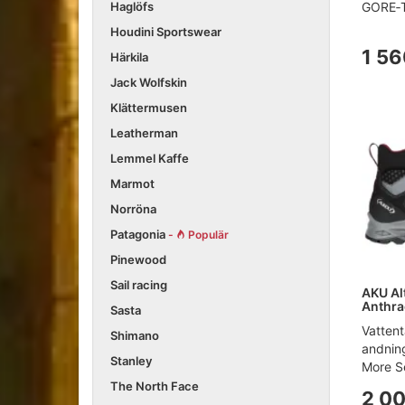
Haglöfs
GORE‑T
Houdini Sportswear
1 56
Härkila
Jack Wolfskin
Klättermusen
Leatherman
Lemmel Kaffe
Marmot
Norröna
Patagonia
-
Populär
Pinewood
Sail racing
AKU Alt
Anthra
Sasta
Vattent
Shimano
andnin
Stanley
More Se
The North Face
2 00