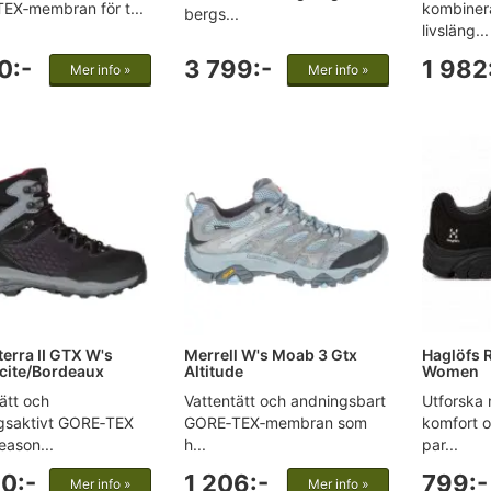
EX‑membran för t...
kombiner
bergs...
livsläng...
0:-
3 799:-
1 982
Mer info »
Mer info »
erra II GTX W's
Merrell W's Moab 3 Gtx
Haglöfs 
cite/Bordeaux
Altitude
Women
ätt och
Vattentätt och andningsbart
Utforska
gsaktivt GORE‑TEX
GORE‑TEX‑membran som
komfort o
ason...
h...
par...
0:-
1 206:-
799:-
Mer info »
Mer info »