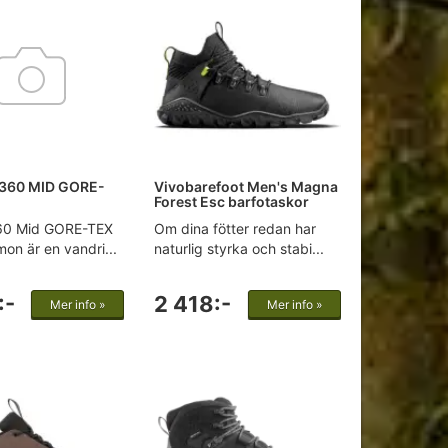
 360 MID GORE-
Vivobarefoot Men's Magna
Forest Esc barfotaskor
360 Mid GORE-TEX
Om dina fötter redan har
mon är en vandri...
naturlig styrka och stabi...
:-
2 418:-
Mer info »
Mer info »