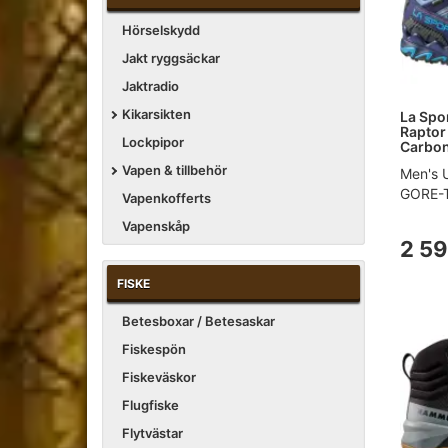
Hörselskydd
Jakt ryggsäckar
Jaktradio
Kikarsikten
La Spor
Raptor
Lockpipor
Carbon
Vapen & tillbehör
Men's U
GORE-TE
Vapenkofferts
Vapenskåp
2 59
FISKE
Betesboxar / Betesaskar
Fiskespön
Fiskeväskor
Flugfiske
Flytvästar