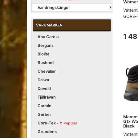
Women
Vandringskängor
Vattent
GORE‑TE
VARUMÄRKEN
1 48
Abu Garcia
Bergans
Biolite
Bushnell
Chevalier
Daiwa
Devold
Fjällräven
Garmin
Gerber
Mammut
Gtx Wo
Gore-Tex
-
Populär
Black
Grundéns
Vattent