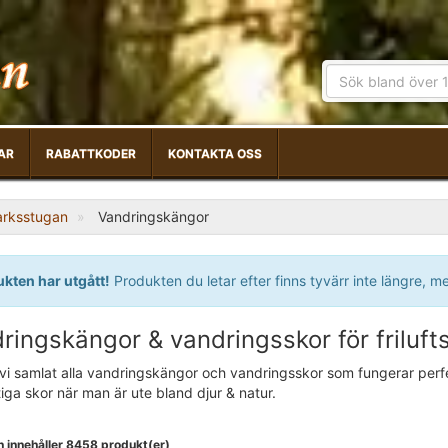
AR
RABATTKODER
KONTAKTA OSS
arksstugan
Vandringskängor
kten har utgått!
Produkten du letar efter finns tyvärr inte längre, m
ringskängor & vandringsskor för frilufts
vi samlat alla vandringskängor och vandringsskor som fungerar perfekt 
iga skor när man är ute bland djur & natur.
n innehåller 8458 produkt(er)