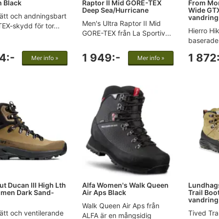
 Black
Raptor II Mid GORE-TEX
From Mor
Deep Sea/Hurricane
Wide GT
ätt och andningsbart
vandring
Men's Ultra Raptor II Mid
X-skydd för tor...
Hierro Hi
GORE-TEX från La Sportiv...
baserade 
4:-
1 949:-
1 872
Mer info »
Mer info »
 Ducan III High Lth
Alfa Women's Walk Queen
Lundhags
men Dark Sand-
Air Aps Black
Trail Bo
vandring
Walk Queen Air Aps från
ätt och ventilerande
Tived Tra
ALFA är en mångsidig