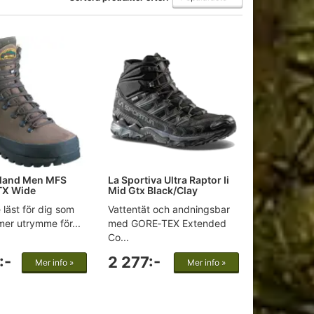
sland Men MFS
La Sportiva Ultra Raptor Ii
TX Wide
Mid Gtx Black/Clay
 läst för dig som
Vattentät och andningsbar
er utrymme för...
med GORE‑TEX Extended
Co...
:-
2 277:-
Mer info »
Mer info »