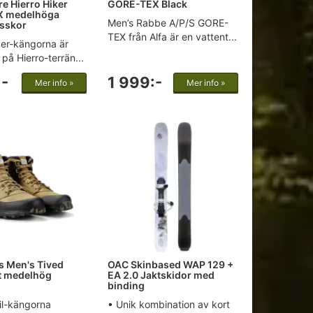
e Hierro Hiker
GORE-TEX Black
X medelhöga
Men’s Rabbe A/P/S GORE-
sskor
TEX från Alfa är en vattent...
ker-kängorna är
på Hierro-terrän...
:-
1 999:-
Mer info »
Mer info »
 Men's Tived
OAC Skinbased WAP 129 +
ot medelhög
EA 2.0 Jaktskidor med
binding
il-kängorna
• Unik kombination av kort