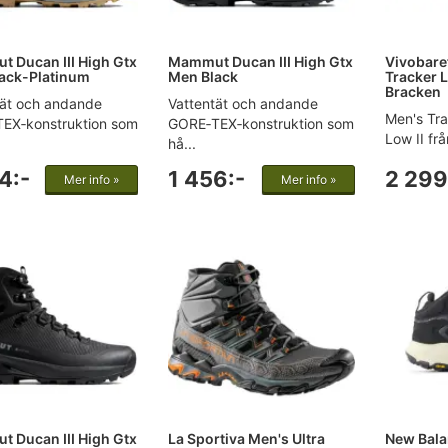
 Ducan III High Gtx
Mammut Ducan III High Gtx
Vivobare
ack-Platinum
Men Black
Tracker L
Bracken
tät och andande
Vattentät och andande
Men's Tra
EX‑konstruktion som
GORE‑TEX‑konstruktion som
Low II frå
hå...
4:-
1 456:-
2 299
Mer info »
Mer info »
 Ducan III High Gtx
La Sportiva Men's Ultra
New Bala