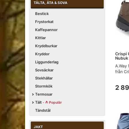
TÄLTA, ÄTA & SOVA
Bestick
Frystorkat
Kaffepannor
Kittlar
Kryddburkar
Crispi
Kryddor
Nubuk 
Liggunderlag
A.Way 
Sovsäckar
från Cr
Stekhällar
2 89
Stormkök
Termosar
Tält
-
Populär
Tändstål
JAKT