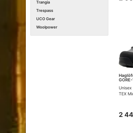
Trangia
Trespass
UCO Gear
Woolpower
Haglöfs
GORE-T
Unisex 
TEX Mid
2 44