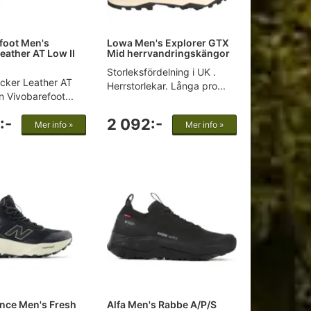
foot Men's
Lowa Men's Explorer GTX
eather AT Low II
Mid herrvandringskängor
Storleksfördelning i UK .
cker Leather AT
Herrstorlekar. Långa pro...
n Vivobarefoot...
:-
2 092:-
Mer info »
Mer info »
nce Men's Fresh
Alfa Men's Rabbe A/P/S