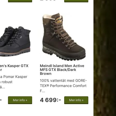
en's Kasper GTX
Meindl Island Men Active
or
MFS GTX Black/Dark
Brown
na Pomar Kasper
100% vattentät med GORE-
 robust
TEX® Performance Comfort
...
F...
-
4 699:-
Mer info »
Mer info »