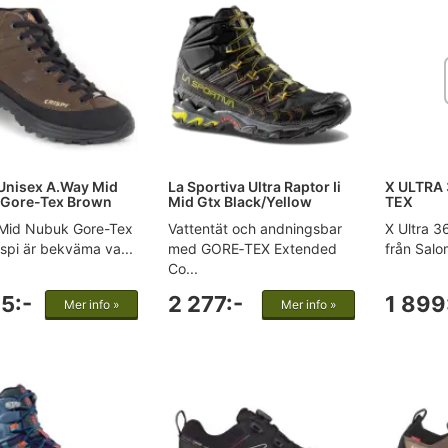
 Unisex A.Way Mid
La Sportiva Ultra Raptor Ii
X ULTRA
Gore-Tex Brown
Mid Gtx Black/Yellow
TEX
Mid Nubuk Gore-Tex
Vattentät och andningsbar
X Ultra 
ispi är bekväma va...
med GORE‑TEX Extended
från Salo
Co...
5:-
2 277:-
1 899
Mer info »
Mer info »