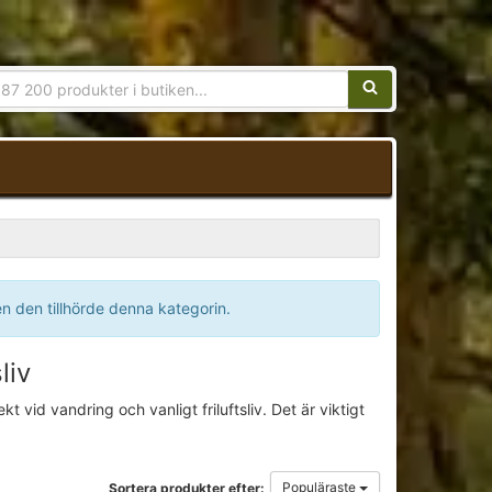
Sökfras:
en den tillhörde denna kategorin.
liv
vid vandring och vanligt friluftsliv. Det är viktigt
Populäraste
Sortera produkter efter: