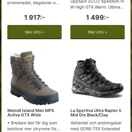
Upptäck ECCO Xpedition III
promenader, dagsturer o...
W High GTX Warm: Ultima...
1 917:-
1 499:-
Mer info »
Mer info »
Meindl Island Men MFS
La Sportiva Ultra Raptor Ii
Active GTX Wide
Mid Gtx Black/Clay
• Bredare läst för dig som
Vattentät och andningsbar
behöver mer utrymme för...
med GORE‑TEX Extended