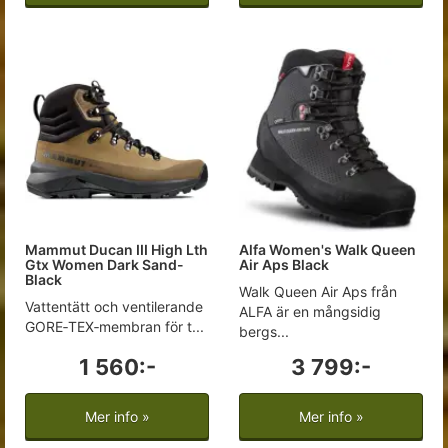
Mammut Ducan III High Lth
Alfa Women's Walk Queen
Gtx Women Dark Sand-
Air Aps Black
Black
Walk Queen Air Aps från
Vattentätt och ventilerande
ALFA är en mångsidig
GORE‑TEX‑membran för t...
bergs...
1 560:-
3 799:-
Mer info »
Mer info »