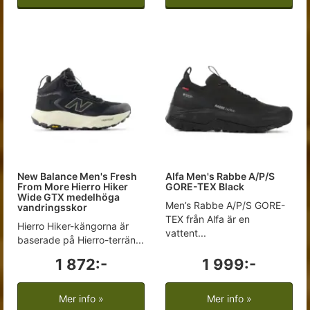
New Balance Men's Fresh
Alfa Men's Rabbe A/P/S
From More Hierro Hiker
GORE-TEX Black
Wide GTX medelhöga
Men’s Rabbe A/P/S GORE-
vandringsskor
TEX från Alfa är en
Hierro Hiker-kängorna är
vattent...
baserade på Hierro-terrän...
1 872:-
1 999:-
Mer info »
Mer info »