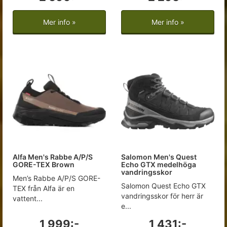
Mer info »
Mer info »
Alfa Men's Rabbe A/P/S
Salomon Men's Quest
GORE-TEX Brown
Echo GTX medelhöga
vandringsskor
Men’s Rabbe A/P/S GORE-
Salomon Quest Echo GTX
TEX från Alfa är en
vandringsskor för herr är
vattent...
e...
1 999:-
1 431:-