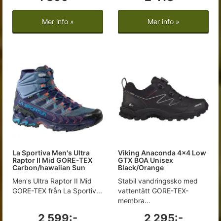
Mer info »
Mer info »
La Sportiva Men's Ultra
Viking Anaconda 4x4 Low
Raptor II Mid GORE-TEX
GTX BOA Unisex
Carbon/hawaiian Sun
Black/Orange
Men's Ultra Raptor II Mid
Stabil vandringssko med
GORE-TEX från La Sportiv...
vattentätt GORE-TEX-
membra...
2 599:-
2 295:-