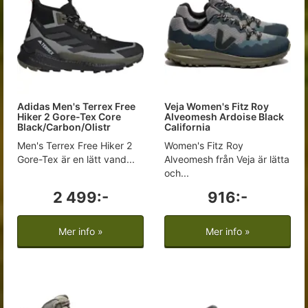
Adidas Men's Terrex Free
Veja Women's Fitz Roy
Hiker 2 Gore-Tex Core
Alveomesh Ardoise Black
Black/Carbon/Olistr
California
Men's Terrex Free Hiker 2
Women's Fitz Roy
Gore-Tex är en lätt vand...
Alveomesh från Veja är lätta
och...
2 499:-
916:-
Mer info »
Mer info »