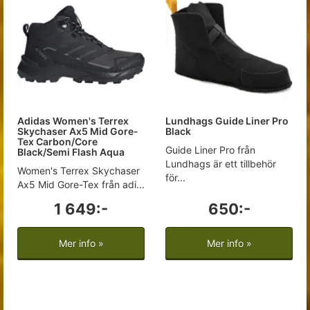
Adidas Women's Terrex
Lundhags Guide Liner Pro
Skychaser Ax5 Mid Gore-
Black
Tex Carbon/Core
Guide Liner Pro från
Black/Semi Flash Aqua
Lundhags är ett tillbehör
Women's Terrex Skychaser
för...
Ax5 Mid Gore-Tex från adi...
1 649:-
650:-
Mer info »
Mer info »