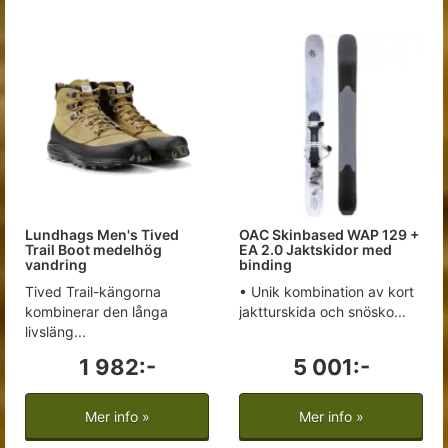
Lundhags Men's Tived
OAC Skinbased WAP 129 +
Trail Boot medelhög
EA 2.0 Jaktskidor med
vandring
binding
Tived Trail-kängorna
• Unik kombination av kort
kombinerar den långa
jaktturskida och snösko...
livsläng...
1 982:-
5 001:-
Mer info »
Mer info »