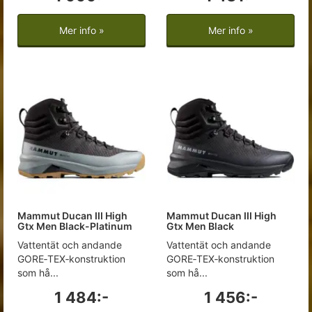
Mer info »
Mer info »
Mammut Ducan III High
Mammut Ducan III High
Gtx Men Black-Platinum
Gtx Men Black
Vattentät och andande
Vattentät och andande
GORE‑TEX‑konstruktion
GORE‑TEX‑konstruktion
som hå...
som hå...
1 484:-
1 456:-