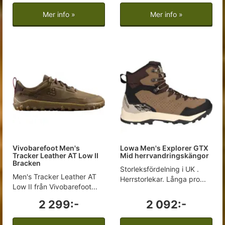
Mer info »
Mer info »
Vivobarefoot Men's
Lowa Men's Explorer GTX
Tracker Leather AT Low II
Mid herrvandringskängor
Bracken
Storleksfördelning i UK .
Men's Tracker Leather AT
Herrstorlekar. Långa pro...
Low II från Vivobarefoot...
2 299:-
2 092:-