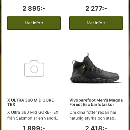
2 895:-
2 277:-
Mer info »
Mer info »
X ULTRA 360 MID GORE-
Vivobarefoot Men's Magna
TEX
Forest Esc barfotaskor
X Ultra 360 Mid GORE-TEX
Om dina fötter redan har
från Salomon är en vandri...
naturlig styrka och stabi...
1 899:-
2 418:-