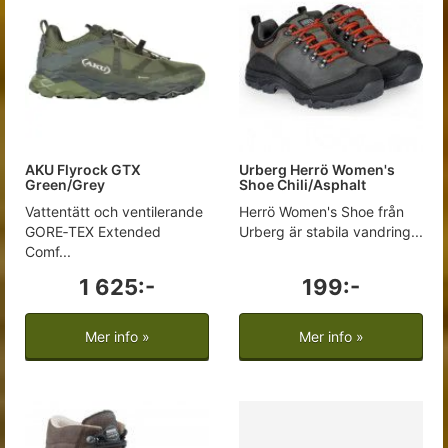
AKU Flyrock GTX
Urberg Herrö Women's
Green/Grey
Shoe Chili/Asphalt
Vattentätt och ventilerande
Herrö Women's Shoe från
GORE‑TEX Extended
Urberg är stabila vandring...
Comf...
1 625:-
199:-
Mer info »
Mer info »