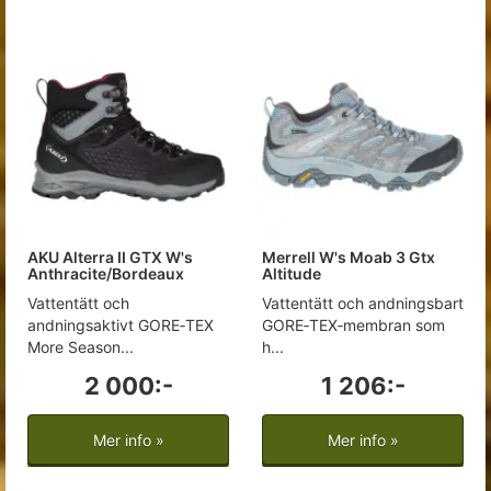
AKU Alterra II GTX W's
Merrell W's Moab 3 Gtx
Anthracite/Bordeaux
Altitude
Vattentätt och
Vattentätt och andningsbart
andningsaktivt GORE‑TEX
GORE‑TEX‑membran som
More Season...
h...
2 000:-
1 206:-
Mer info »
Mer info »