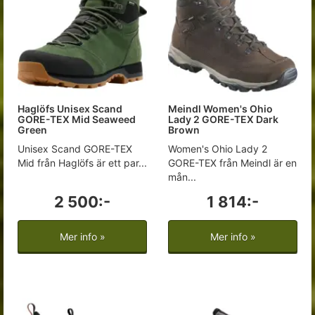
Haglöfs Unisex Scand
Meindl Women's Ohio
GORE-TEX Mid Seaweed
Lady 2 GORE-TEX Dark
Green
Brown
Unisex Scand GORE-TEX
Women's Ohio Lady 2
Mid från Haglöfs är ett par...
GORE-TEX från Meindl är en
mån...
2 500:-
1 814:-
Mer info »
Mer info »