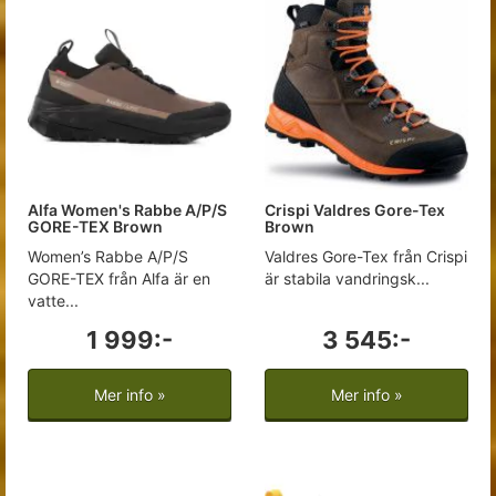
Alfa Women's Rabbe A/P/S
Crispi Valdres Gore-Tex
GORE-TEX Brown
Brown
Women’s Rabbe A/P/S
Valdres Gore-Tex från Crispi
GORE-TEX från Alfa är en
är stabila vandringsk...
vatte...
1 999:-
3 545:-
Mer info »
Mer info »