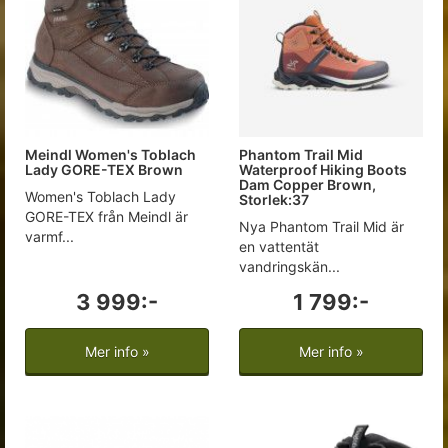
Meindl Women's Toblach
Phantom Trail Mid
Lady GORE-TEX Brown
Waterproof Hiking Boots
Dam Copper Brown,
Women's Toblach Lady
Storlek:37
GORE-TEX från Meindl är
Nya Phantom Trail Mid är
varmf...
en vattentät
vandringskän...
3 999:-
1 799:-
Mer info »
Mer info »