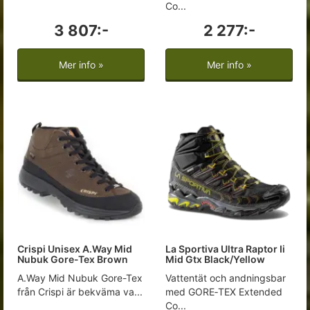
Co...
3 807:-
2 277:-
Mer info »
Mer info »
Crispi Unisex A.Way Mid
La Sportiva Ultra Raptor Ii
Nubuk Gore-Tex Brown
Mid Gtx Black/Yellow
A.Way Mid Nubuk Gore-Tex
Vattentät och andningsbar
från Crispi är bekväma va...
med GORE‑TEX Extended
Co...