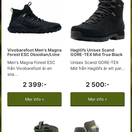
Vivobarefoot Men's Magna
Haglöfs Unisex Scand
Forest ESC Obsidian/Lime
GORE-TEX Mid True Black
Men's Magna Forest ESC
Unisex Scand GORE-TEX
från Vivobarefoot är en
Mid från Haglöfs är ett par...
sna...
2 399:-
2 500:-
Mer info »
Mer info »