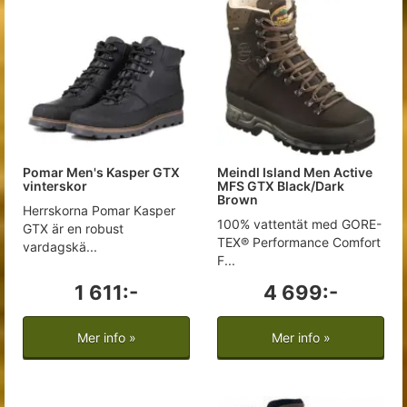
Pomar Men's Kasper GTX
Meindl Island Men Active
vinterskor
MFS GTX Black/Dark
Brown
Herrskorna Pomar Kasper
100% vattentät med GORE-
GTX är en robust
TEX® Performance Comfort
vardagskä...
F...
1 611:-
4 699:-
Mer info »
Mer info »