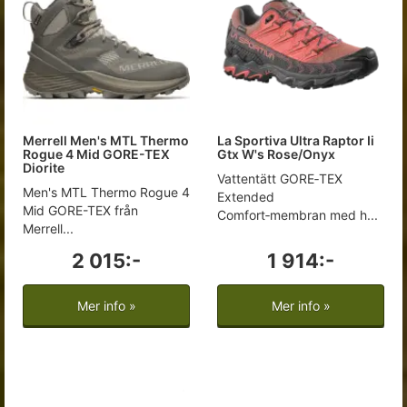
Merrell Men's MTL Thermo
La Sportiva Ultra Raptor Ii
Rogue 4 Mid GORE-TEX
Gtx W's Rose/Onyx
Diorite
Vattentätt GORE‑TEX
Men's MTL Thermo Rogue 4
Extended
Mid GORE-TEX från
Comfort‑membran med h...
Merrell...
2 015:-
1 914:-
Mer info »
Mer info »