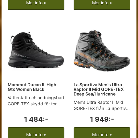
Mer info »
Mer info »
Mammut Ducan III High
La Sportiva Men's Ultra
Gtx Women Black
Raptor II Mid GORE-TEX
Deep Sea/Hurricane
Vattentätt och andningsbart
Men's Ultra Raptor II Mid
GORE‑TEX-skydd för tor...
GORE-TEX från La Sportiv...
1 484:-
1 949:-
Mer info »
Mer info »