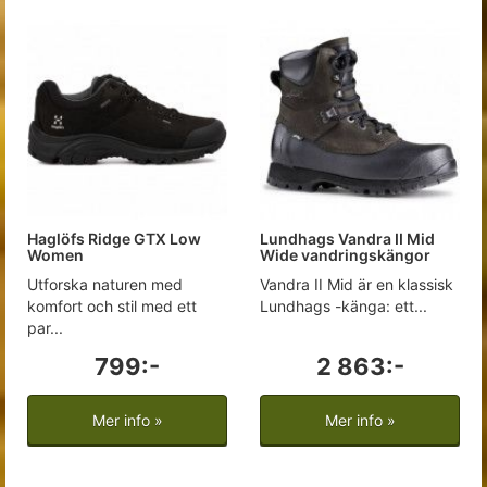
Haglöfs Ridge GTX Low
Lundhags Vandra II Mid
Women
Wide vandringskängor
Utforska naturen med
Vandra II Mid är en klassisk
komfort och stil med ett
Lundhags -känga: ett...
par...
799:-
2 863:-
Mer info »
Mer info »