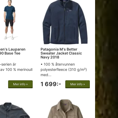
en's Lauparen
Patagonia M's Better
90 Base Tee
Sweater Jacket Classic
Navy 2018
serien är
• 100 % återvunnen
d av 100 % merinoull
polyesterfleece (310 g/m²)
med...
1 699:-
Mer info »
Mer info »