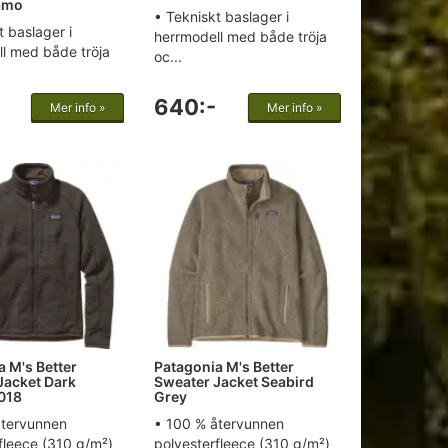
amo
• Tekniskt baslager i
t baslager i
herrmodell med både tröja
l med både tröja
oc...
640:-
Mer info »
Mer info »
a M's Better
Patagonia M's Better
Jacket Dark
Sweater Jacket Seabird
018
Grey
återvunnen
• 100 % återvunnen
fleece (310 g/m²)
polyesterfleece (310 g/m²)