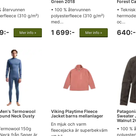
Green 2018
Forest C
% återvunnen
• 100 % återvunnen
• Teknisk
erfleece (310 g/m²)
polyesterfleece (310 g/m²)
herrmodel
med...
oc...
9:-
1 699:-
640:-
Mer info »
Mer info »
Men's Termowool
Viking Playtime Fleece
Patagoni
ound Neck Dusty
Jacket barns mellanlager
Sweater 
Walnut 2
En mjuk och varm
Termowool 150g
• 100 % 
fleecejacka är superbekväm
Neck från Seger är
polyester