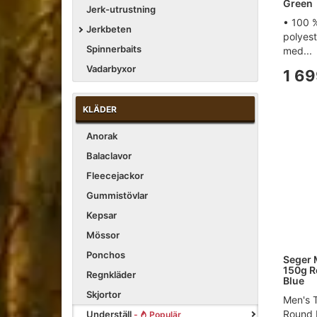
Green
Jerk-utrustning
• 100 
Jerkbeten
polyest
Spinnerbaits
med...
Vadarbyxor
1 69
KLÄDER
Anorak
Balaclavor
Fleecejackor
Gummistövlar
Kepsar
Mössor
Ponchos
Seger 
150g R
Regnkläder
Blue
Skjortor
Men's 
Round 
Underställ
-
Populär