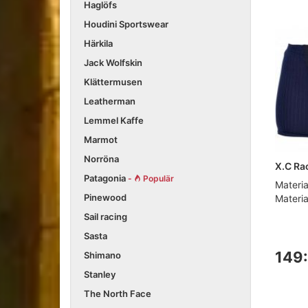
Haglöfs
Houdini Sportswear
Härkila
Jack Wolfskin
Klättermusen
Leatherman
Lemmel Kaffe
Marmot
Norröna
X.C Ra
Patagonia
-
Populär
Materia
Pinewood
Materia
Sail racing
Sasta
149:
Shimano
Stanley
The North Face