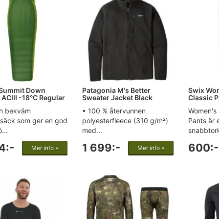
 Summit Down
Patagonia M's Better
Swix Wo
 ACIII -18°C Regular
Sweater Jacket Black
Classic P
ch bekväm
• 100 % återvunnen
Women's 
säck som ger en god
polyesterfleece (310 g/m²)
Pants är 
...
med...
snabbtork
4:-
1 699:-
600:-
Mer info »
Mer info »