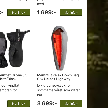
med...
:-
1 699:-
Mer info »
Mer info »
untlet Czone Jr.
Mammut Relax Down Bag
hite/Black
0°C Unisex Highway
t och vindtätt
Lyxig dunsovsäck för
mbran för
sommarhalvåret som klarar
nat...
3 699:-
Mer info »
Mer info »