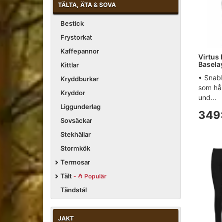
TÄLTA, ÄTA & SOVA
Bestick
Frystorkat
Kaffepannor
Virtus
Basela
Kittlar
• Snab
Kryddburkar
som hå
Kryddor
und...
Liggunderlag
349
Sovsäckar
Stekhällar
Stormkök
Termosar
Tält
-
Populär
Tändstål
JAKT