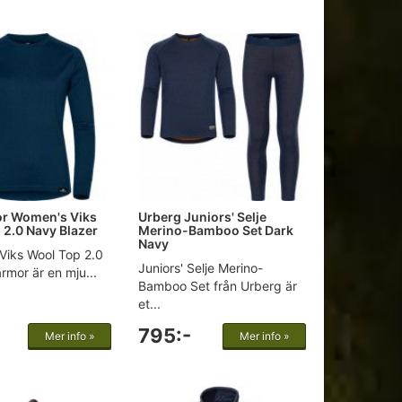
r Women's Viks
Urberg Juniors' Selje
 2.0 Navy Blazer
Merino-Bamboo Set Dark
Navy
Viks Wool Top 2.0
Juniors' Selje Merino-
armor är en mju...
Bamboo Set från Urberg är
et...
795:-
Mer info »
Mer info »