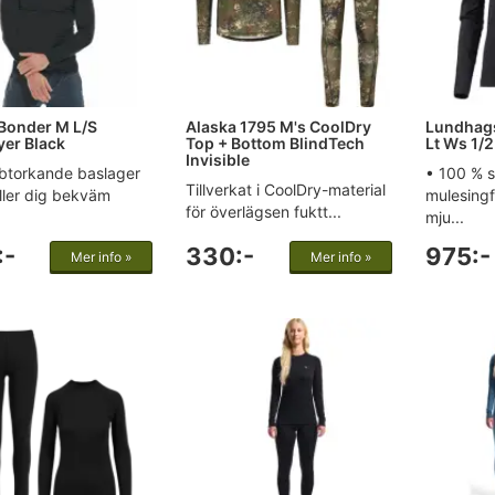
 Bonder M L/S
Alaska 1795 M's CoolDry
Lundhag
yer Black
Top + Bottom BlindTech
Lt Ws 1/2
Invisible
btorkande baslager
• 100 % s
Tillverkat i CoolDry-material
ller dig bekväm
mulesingf
för överlägsen fuktt...
mju...
:-
330:-
975:-
Mer info »
Mer info »