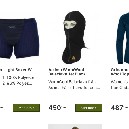
ce Light Boxer W
Aclima WarmWool
Gridarmo
Balaclava Jet Black
Wool Top
l 1: 100% Polyester.
WarmWool Balaclava från
Women's 
l 2: 96% Polyes...
Aclima håller huvudet och...
från Grid
-
450:-
487:-
Mer info »
Mer info »