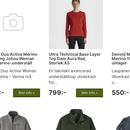
 Duo Active Merino
Ultra Technical Base Layer
Devold M
ong Johns Woman
Top Dam Aura Red,
Merino 1
rino-underställ
Storlek:XS
ulllager
 Duo Active Woman
En tekniskt avancerad
Lauparen-
ohns - Varma två
underställstop utvecklad
tillverka
för...
o...
:-
799:-
550:-
Mer info »
Mer info »