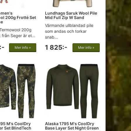
omen's
Lundhags Saruk Wool Pile
l 200g Frotté Set
Mid Full Zip W Sand
ue
Värmande ullblandad pile
Termowool 200g
som andas och torkar
 från Seger är et...
snab...
:-
1 825:-
Mer info »
Mer info »
795 M's CoolDry
Alaska 1795 M's CoolDry
er Set BlindTech
Base Layer Set Night Green