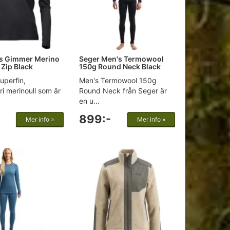
s Gimmer Merino
Seger Men's Termowool
 Zip Black
150g Round Neck Black
uperfin,
Men's Termowool 150g
ri merinoull som är
Round Neck från Seger är
en u...
899:-
Mer info »
Mer info »