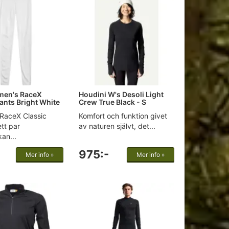
men's RaceX
Houdini W's Desoli Light
ants Bright White
Crew True Black - S
RaceX Classic
Komfort och funktion givet
ett par
av naturen självt, det...
an...
975:-
Mer info »
Mer info »