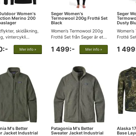
Outdoor Women's
Seger Women's
Seger W
Action Merino 200
Termowool 200g Frotté Set
Termowoo
baslager
Black
Dusty Bl
tflykter, skidåkning,
Women’s Termowool 200g
Women’s 
, vintercykli...
Frotté Set från Seger är et...
Frotté Set
0:-
1 499:-
1 499
Mer info »
Mer info »
nia M's Better
Patagonia M's Better
Alaska 1
 Jacket Industrial
Sweater Jacket Industrial
Base Lay