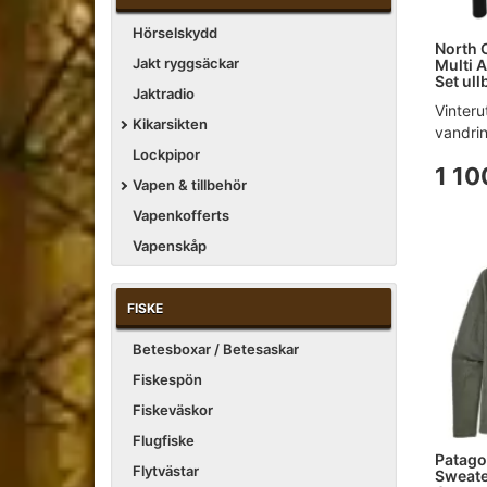
Hörselskydd
North 
Jakt ryggsäckar
Multi 
Set ull
Jaktradio
Vinteru
Kikarsikten
vandring
Lockpipor
1 10
Vapen & tillbehör
Vapenkofferts
Vapenskåp
FISKE
Betesboxar / Betesaskar
Fiskespön
Fiskeväskor
Flugfiske
Patago
Flytvästar
Sweater