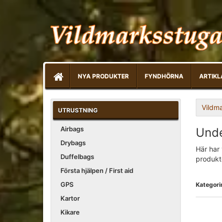
NYA PRODUKTER
FYNDHÖRNA
ARTIKL
Vildm
UTRUSTNING
Airbags
Under
Drybags
Här har 
Duffelbags
produkt
Första hjälpen / First aid
GPS
Kategori
Kartor
Kikare