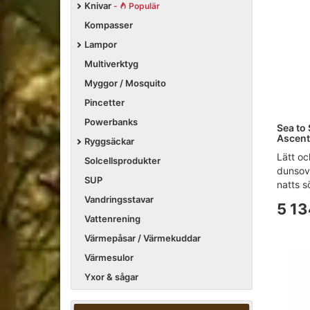
Knivar
-
Populär
Kompasser
Lampor
Multiverktyg
Myggor / Mosquito
Pincetter
Powerbanks
Sea to
Ascent
Ryggsäckar
Lätt o
Solcellsprodukter
dunsov
SUP
natts sö
Vandringsstavar
5 13
Vattenrening
Värmepåsar / Värmekuddar
Värmesulor
Yxor & sågar