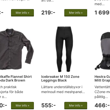
att bä...
med...
:-
219:-
1 699
Mer info »
Mer info »
kaffe Flannel Shirt
Icebreaker M 150 Zone
Hestra Ga
da Dark Brown
Leggings Black
Mitt Grap
h praktisk
Lättare underställsbyxor i
Vattentät
skjorta för både
merinoull med meshpanel...
CZone-me
o...
pålitlig...
0:-
555:-
466:-
Mer info »
Mer info »