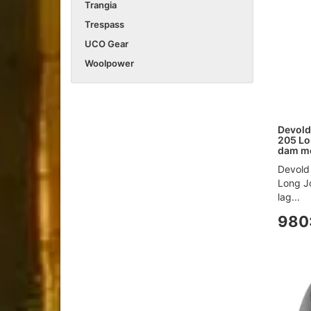
Trangia
Trespass
UCO Gear
Woolpower
Devold
205 L
dam me
Devold
Long J
lag...
980