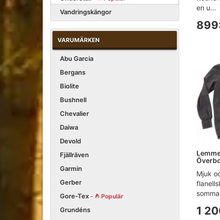
en u...
Vandringskängor
899
VARUMÄRKEN
Abu Garcia
Bergans
Biolite
Bushnell
Chevalier
Daiwa
Devold
Lemmel
Fjällräven
Överbo
Garmin
Mjuk oc
Gerber
flanell
sommar 
Gore-Tex
-
Populär
1 20
Grundéns