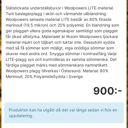
Slätstickade underställsbyxor i Woolpowers LITE-material.
Tunt baslagerplagg i skön och värmande ullblandning.
Woolpowers senaste material LITE består av 80% finaste
merinoull (19,5 mikron) och 20% polyamid. En blandning som
ger plaggen ullens goda egenskaper samtidigt som plagget
får ökad slitstyrka. Materialet är liksom Woolpowers tjockare
material mjukt och töjbart och luktar inte. Dessutom sydda
med så få sömmar som möjligt, inga onödiga sömmar som
skaver med andra ord. Snygga sömmar i kontrastfärg.Varje
LITE-plagg sys och kontrolleras av samma sömmerska. Det
färdiga plagget märks med sömmerskans namnetikett.
Woolpowers plagg tillverkas i Östersund. Material: 80%
Merinoull, 20% PolyamideSydda i Sverige
900:-
Produkten kan ha utgått då det var länge sedan vi fick en
uppdatering.