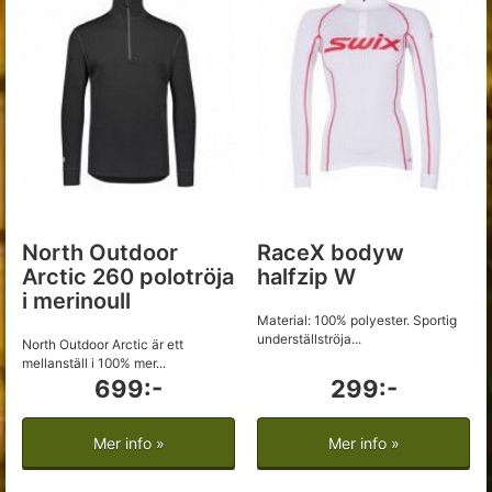
North Outdoor
RaceX bodyw
Arctic 260 polotröja
halfzip W
i merinoull
Material: 100% polyester. Sportig
underställströja...
North Outdoor Arctic är ett
mellanställ i 100% mer...
699:-
299:-
Mer info »
Mer info »