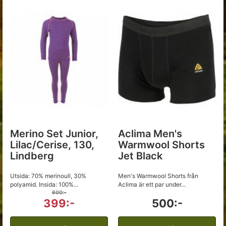
Merino Set Junior,
Aclima Men's
Lilac/Cerise, 130,
Warmwool Shorts
Lindberg
Jet Black
Utsida: 70% merinoull, 30%
Men's Warmwool Shorts från
polyamid. Insida: 100%...
Aclima är ett par under...
600:-
399:-
500:-