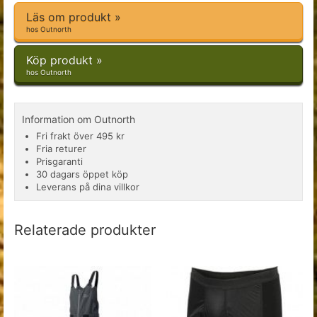
Läs om produkt »
hos Outnorth
Köp produkt »
hos Outnorth
Information om Outnorth
Fri frakt över 495 kr
Fria returer
Prisgaranti
30 dagars öppet köp
Leverans på dina villkor
Relaterade produkter