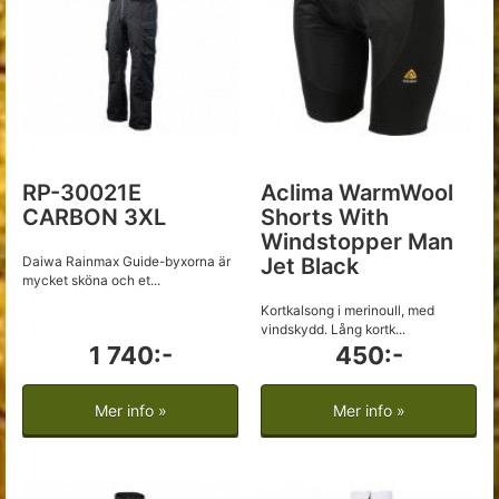
RP-30021E
Aclima WarmWool
CARBON 3XL
Shorts With
Windstopper Man
Daiwa Rainmax Guide-byxorna är
Jet Black
mycket sköna och et...
Kortkalsong i merinoull, med
vindskydd. Lång kortk...
1 740:-
450:-
Mer info »
Mer info »